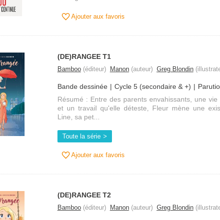
Ajouter aux favoris
(DE)RANGEE T1
Bamboo
(éditeur)
Manon
(auteur)
Greg Blondin
(illustrat
Bande dessinée
Cycle 5 (secondaire & +)
Paruti
Résumé : Entre des parents envahissants, une vie 
et un travail qu'elle déteste, Fleur mène une exi
Line, sa pet...
Toute la série
Ajouter aux favoris
(DE)RANGEE T2
Bamboo
(éditeur)
Manon
(auteur)
Greg Blondin
(illustrat