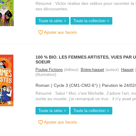
Résumé : Victor réalise des vidéos pour raconter la
ses découvertes.
Toute la série
Toute la collection
Ajouter aux favoris
100 % BIO. LES FEMMES ARTISTES, VUES PAR 
SOEUR
Poulpe Fictions
(éditeur)
Brière-haquet
(auteur)
Haquet
(
(illustrateur)
Roman
Cycle 3 (CM1-CM2-6°)
Parution le 24/02
Résumé : Salut ! Moi, c'est Michelle. J'adore l'art, ma
sortie au musée, j'ai remarqué un truc : il n'y avait 
Toute la série
Toute la collection
Ajouter aux favoris