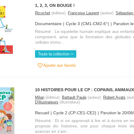
1, 2, 3, ON BOUGE !
Ricochet
(éditeur)
Françoise Laurent
(auteur)
Sébastien
Documentaire
Cycle 3 (CM1-CM2-6°)
Parution l
Résumé : Le squelette humain expliqué aux enfants :
composent, ainsi que la formation des globules
cellules immu...
Toute la collection
Ajouter aux favoris
10 HISTOIRES POUR LE CP : COPAINS, ANIMAU
Milan
(éditeur)
Battault Paule
(auteur)
Robert Ayats
(aut
D'illustrateurs
(illustrateur)
Recueil
Cycle 2 (CP-CE1-CE2)
Parution le 20/08
Résumé : Et si on apprenait à lire et à écrire en
propose dix histoires, une pour chaque mois de 
avancer en s'am...