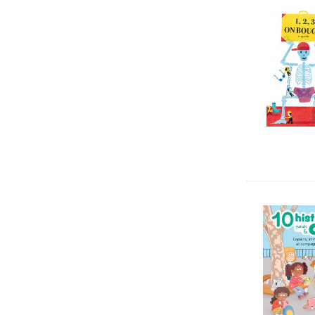
livre cd
50
activités
15
livre sonore
846
electre
37
essai
249
manga
4
jeux educatifs
1
recueil
31
roman graphique
28
guide