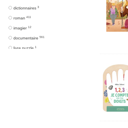
3
dictionnaires
411
roman
12
imagier
561
documentaire
1
livre puzzle
41
livres jeux
35
livre à toucher
17
art
1
fichier
19
jeux
2
puzzle
455
bande dessinée
3