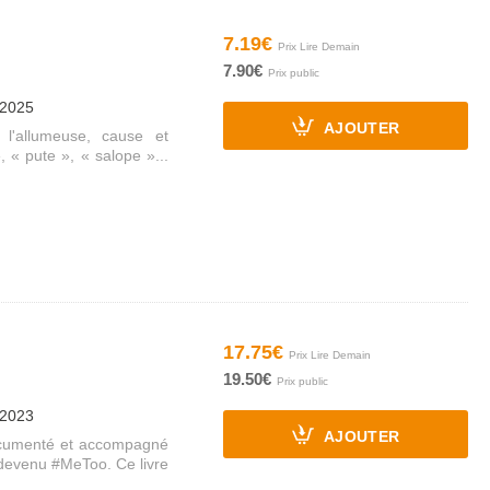
7.19€
7.90€
/2025
AJOUTER
l'allumeuse, cause et
, « pute », « salope »...
17.75€
19.50€
/2023
AJOUTER
documenté et accompagné
devenu #MeToo. Ce livre