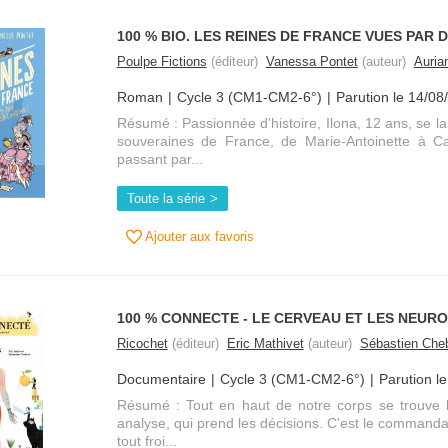
100 % BIO. LES REINES DE FRANCE VUES PAR 
Poulpe Fictions
(éditeur)
Vanessa Pontet
(auteur)
Auria
Roman
Cycle 3 (CM1-CM2-6°)
Parution le 14/08
Résumé : Passionnée d'histoire, Ilona, 12 ans, se la
souveraines de France, de Marie-Antoinette à Ca
passant par...
Toute la série
Ajouter aux favoris
100 % CONNECTE - LE CERVEAU ET LES NEUR
Ricochet
(éditeur)
Eric Mathivet
(auteur)
Sébastien Cheb
Documentaire
Cycle 3 (CM1-CM2-6°)
Parution l
Résumé : Tout en haut de notre corps se trouve le
analyse, qui prend les décisions. C'est le commanda
tout froi...