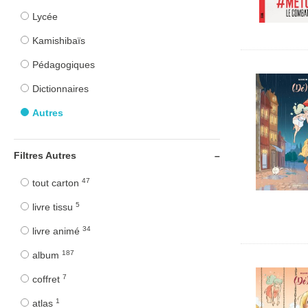
Lycée
Kamishibaïs
Pédagogiques
Dictionnaires
Autres
Filtres Autres
47
tout carton
5
livre tissu
34
livre animé
187
album
7
coffret
1
atlas