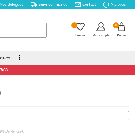
Nos délégués
Suivi commande
Contact
A propos
0
0
Favoris
Mon compte
Panier
iques
17/08
)
 : 9% De Remise).