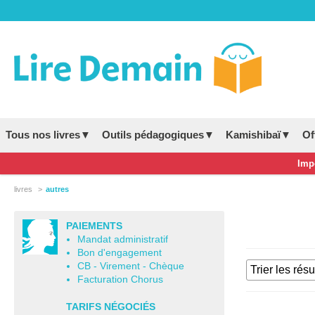
Tous nos livres▼
Outils pédagogiques▼
Kamishibaï▼
Of
Impo
livres
autres
PAIEMENTS
Mandat administratif
Bon d'engagement
CB - Virement - Chèque
Facturation Chorus
TARIFS NÉGOCIÉS