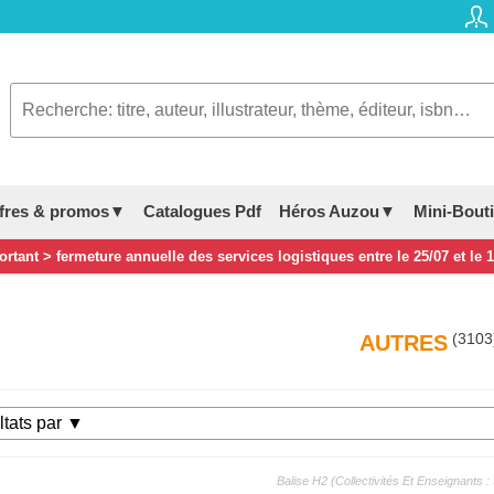
fres & promos▼
Catalogues Pdf
Héros Auzou▼
Mini-Bout
rtant > fermeture annuelle des services logistiques entre le 25/07 et le 
(3103
AUTRES
Balise H2 (collectivités Et Enseignants