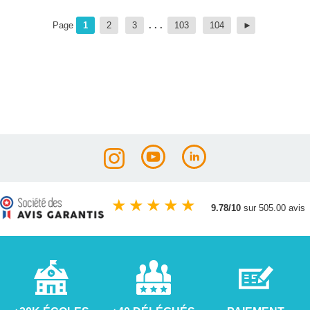
Page
1
2
3
. . .
103
104
★
★
★
★
★
9.78/10
sur 505.00 avis