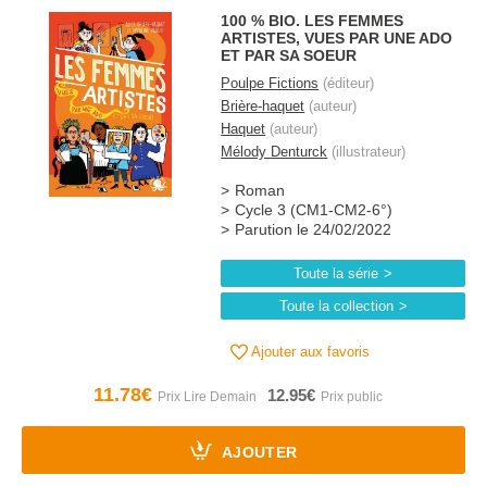
100 % BIO. LES FEMMES
ARTISTES, VUES PAR UNE ADO
ET PAR SA SOEUR
Poulpe Fictions
(éditeur)
Brière-haquet
(auteur)
Haquet
(auteur)
Mélody Denturck
(illustrateur)
Roman
Cycle 3 (CM1-CM2-6°)
Parution le 24/02/2022
Toute la série
Toute la collection
Ajouter aux favoris
11.78€
12.95€
AJOUTER