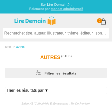
Sur Lire-Demain.
fr
:
Littérature jeunesse établissements scolaires
0
livres
autres
(3103)
AUTRES
Filtrer les résultats
Balise H2 (collectivités Et Enseignants : 9% De Remise).