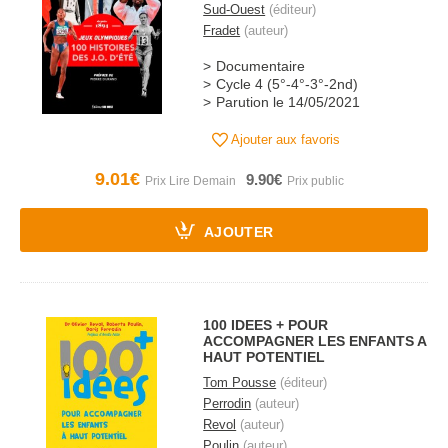
Sud-Ouest
(éditeur)
Fradet
(auteur)
Documentaire
Cycle 4 (5°-4°-3°-2nd)
Parution le 14/05/2021
Ajouter aux favoris
9.01€
9.90€
AJOUTER
100 IDEES + POUR
ACCOMPAGNER LES ENFANTS A
HAUT POTENTIEL
Tom Pousse
(éditeur)
Perrodin
(auteur)
Revol
(auteur)
Poulin
(auteur)