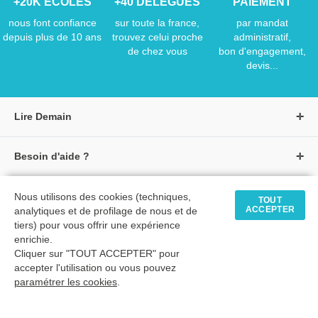
+20K ÉCOLES
+40 DÉLÉGUÉS
PAIEMENT
nous font confiance
sur toute la france,
par mandat
depuis plus de 10 ans
trouvez celui proche
administratif,
de chez vous
bon d'engagement,
devis...
Lire Demain
A propos de Lire Demain
Besoin d'aide ?
Nous rejoindre
Page d'aide / F.A.Q
Groupe Auzou
Nous contacter
Nous utilisons des cookies (techniques,
TOUT
Suivre une commande
S'identifier
ACCEPTER
analytiques et de profilage de nous et de
Créer un compte
Formulaire de contact
Modes de paiement
tiers) pour vous offrir une expérience
Tous nos livres
★ Avis clients vérifiés
enrichie.
Siège social
Livraisons et retours
Cliquer sur "TOUT ACCEPTER" pour
Livres petite enfance
Tarifs négociés
accepter l'utilisation ou vous pouvez
paramétrer les cookies
.
Livres maternelle
Comment passer commande
© 2026 - LIRE DEMAIN
Livres élémentaire
Mon compte
C.G.U
|
C.G.V
|
Plan du site