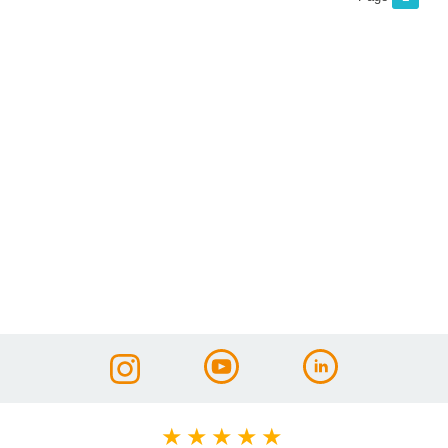
★
★
★
★
★