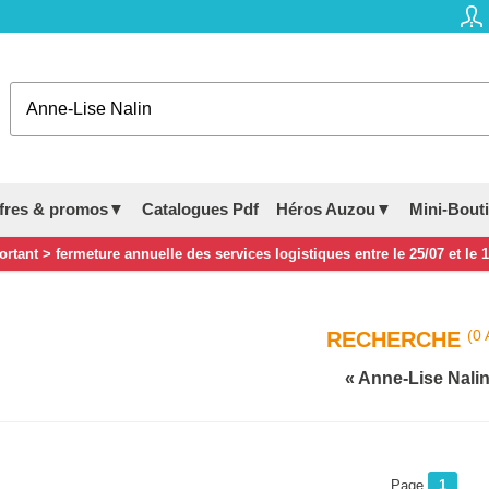
fres & promos▼
Catalogues Pdf
Héros Auzou▼
Mini-Bout
rtant > fermeture annuelle des services logistiques entre le 25/07 et le 
(0 
RECHERCHE
Anne-Lise Nali
Page
1