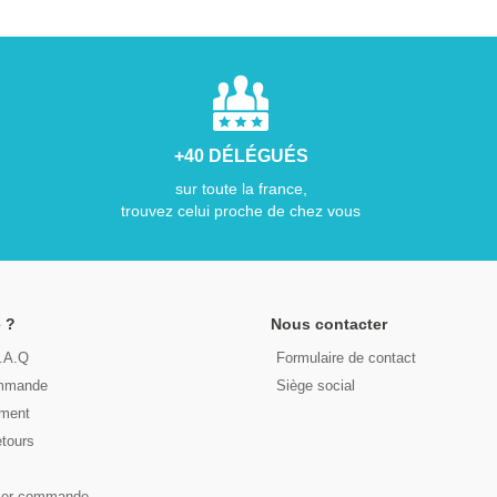
+40 DÉLÉGUÉS
sur toute la france,
trouvez celui proche de chez vous
 ?
Nous contacter
F.A.Q
Formulaire de contact
ommande
Siège social
ement
etours
s
ser commande