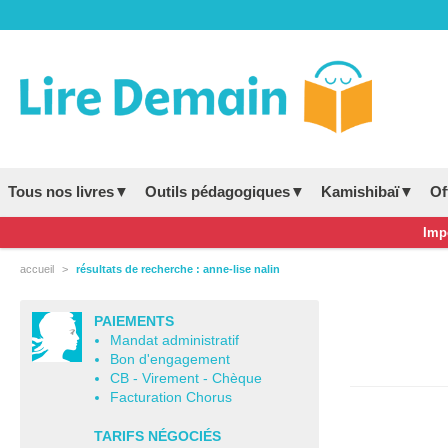
Tous nos livres▼
Outils pédagogiques▼
Kamishibaï▼
Of
Impo
accueil
résultats de recherche : anne-lise nalin
PAIEMENTS
Mandat administratif
Bon d'engagement
CB - Virement - Chèque
Facturation Chorus
TARIFS NÉGOCIÉS