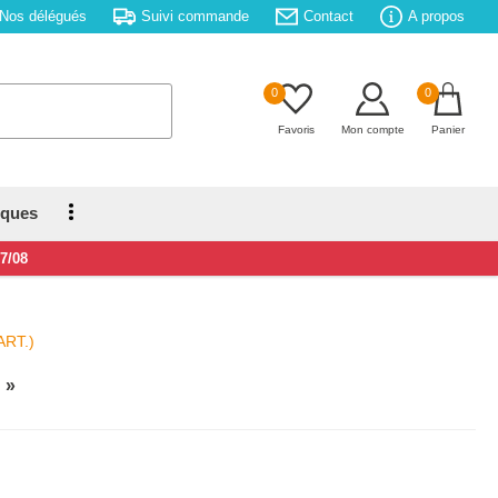
Nos délégués
Suivi commande
Contact
A propos
0
0
Favoris
Mon compte
Panier
iques
17/08
ART.)
n