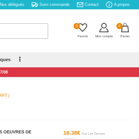
Nos délégués
Suivi commande
Contact
A propos
0
0
Favoris
Mon compte
Panier
iques
17/08
ART.)
S OEUVRES DE
16.38€