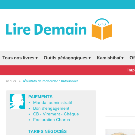
Tous nos livres▼
Outils pédagogiques▼
Kamishibaï▼
Of
Impo
accueil
résultats de recherche : katsushika
PAIEMENTS
Mandat administratif
Bon d'engagement
CB - Virement - Chèque
Facturation Chorus
TARIFS NÉGOCIÉS