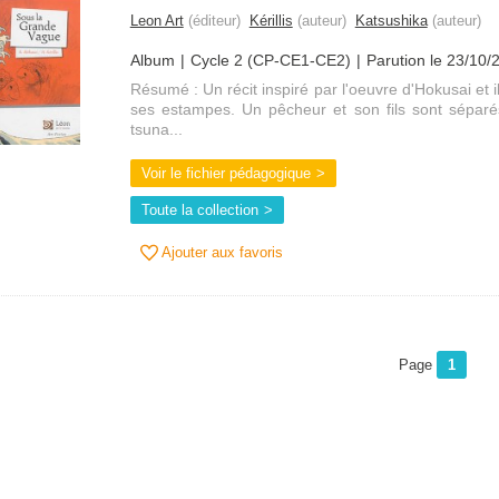
Leon Art
(éditeur)
Kérillis
(auteur)
Katsushika
(auteur)
Album
Cycle 2 (CP-CE1-CE2)
Parution le 23/10/
Résumé : Un récit inspiré par l'oeuvre d'Hokusai et i
ses estampes. Un pêcheur et son fils sont séparés
tsuna...
Voir le fichier pédagogique
Toute la collection
Ajouter aux favoris
Page
1