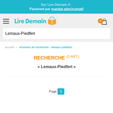
Sur Lire-Demain.
fr
:
Paiement par
mandat administratif
0
accueil
résultats de recherche : lemaux-piedfert
(0 ART.)
RECHERCHE
Lemaux-Piedfert
Page
1