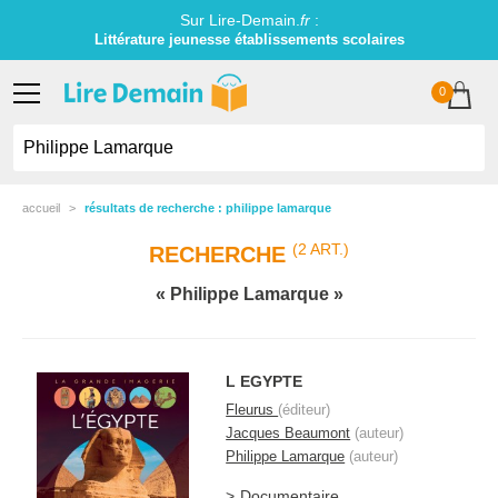
Sur Lire-Demain.
fr
:
Littérature jeunesse établissements scolaires
0
accueil
résultats de recherche : philippe lamarque
(2 ART.)
RECHERCHE
Philippe Lamarque
L EGYPTE
Fleurus
(éditeur)
Jacques Beaumont
(auteur)
Philippe Lamarque
(auteur)
Documentaire