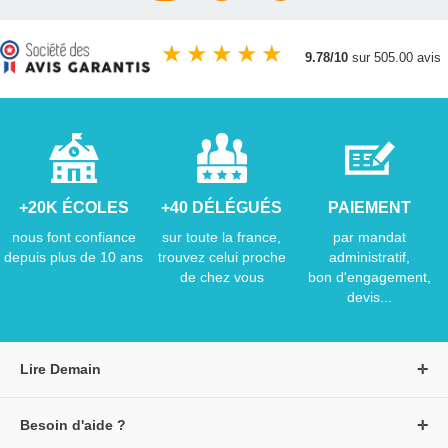
★
★
★
★
★
9.78/10
sur 505.00 avis
+20K ÉCOLES
+40 DÉLÉGUÉS
PAIEMENT
nous font confiance
sur toute la france,
par mandat
depuis plus de 10 ans
trouvez celui proche
administratif,
de chez vous
bon d'engagement,
devis...
Lire Demain
A propos de Lire Demain
Besoin d'aide ?
Nous rejoindre