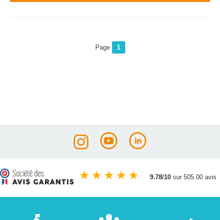
Page
1
★
★
★
★
★
9.78/10
sur 505.00 avis