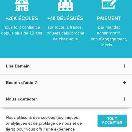
+20K ÉCOLES
+40 DÉLÉGUÉS
PAIEMENT
nous font confiance
sur toute la france,
par mandat
depuis plus de 10 ans
trouvez celui proche
administratif,
de chez vous
bon d'engagement,
devis...
Lire Demain
A propos de Lire Demain
Besoin d'aide ?
Nous rejoindre
Page d'aide / F.A.Q
Groupe Auzou
Nous contacter
Suivre une commande
S'identifier
Créer un compte
Formulaire de contact
Modes de paiement
Tous nos livres
★ Avis clients vérifiés
Nous utilisons des cookies (techniques,
Siège social
TOUT
Livraisons et retours
ACCEPTER
analytiques et de profilage de nous et de
Livres petite enfance
Tarifs négociés
tiers) pour vous offrir une expérience