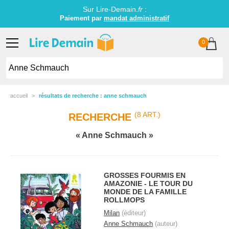
Sur Lire-Demain.
fr
:
Paiement par
mandat administratif
0
accueil
résultats de recherche : anne schmauch
(8 ART.)
RECHERCHE
Anne Schmauch
GROSSES FOURMIS EN
AMAZONIE - LE TOUR DU
MONDE DE LA FAMILLE
ROLLMOPS
Milan
(éditeur)
Anne Schmauch
(auteur)