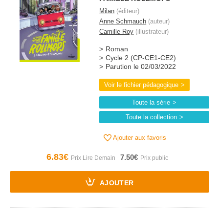
Milan
(éditeur)
Anne Schmauch
(auteur)
Camille Roy
(illustrateur)
Roman
Cycle 2 (CP-CE1-CE2)
Parution le 02/03/2022
Voir le fichier pédagogique
Toute la série
Toute la collection
Ajouter aux favoris
6.83€
7.50€
AJOUTER