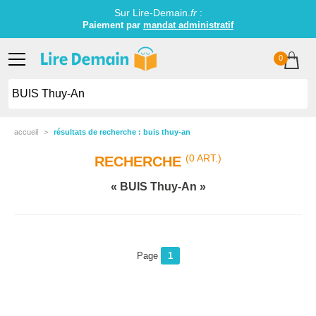
Sur Lire-Demain.
fr
:
Paiement par
mandat administratif
0
accueil
résultats de recherche : buis thuy-an
(0 ART.)
RECHERCHE
BUIS Thuy-An
Page
1