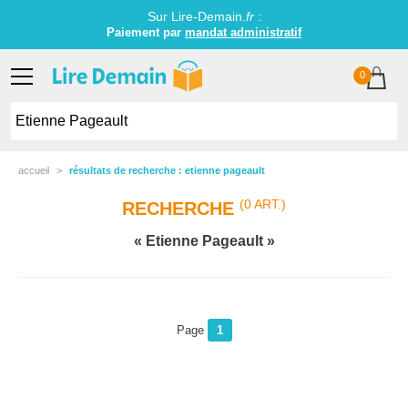
Sur Lire-Demain.
fr
:
Paiement par
mandat administratif
0
accueil
résultats de recherche : etienne pageault
(0 ART.)
RECHERCHE
Etienne Pageault
Page
1