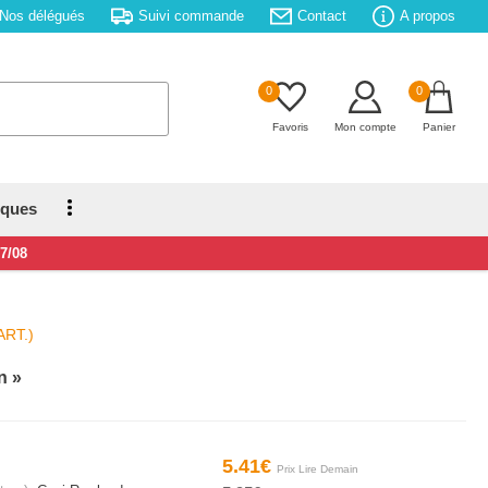
Nos délégués
Suivi commande
Contact
A propos
0
0
Favoris
Mon compte
Panier
iques
17/08
ART.)
n
5.41€