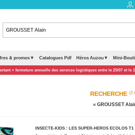
fres & promos▼
Catalogues Pdf
Héros Auzou▼
Mini-Bout
rtant > fermeture annuelle des services logistiques entre le 25/07 et le 
(2 
RECHERCHE
GROUSSET Alai
INSECTE-KIDS : LES SUPER-HEROS ECOLOS T1