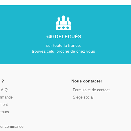
+40 DÉLÉGUÉS
sur toute la france,
trouvez celui proche de chez vous
 ?
Nous contacter
F.A.Q
Formulaire de contact
ommande
Siège social
ement
etours
s
ser commande