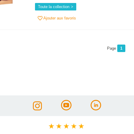
Toute la collection
Ajouter aux favoris
Page
1
★
★
★
★
★