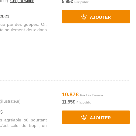
teur)
Ceej Rowland
5.95€
/2021
AJOUTER
qué par des guêpes. Or,
iste seulement deux dans
10.87€
illustrateur)
11.95€
25
AJOUTER
s agréable où pourtant
est celui de Bopif, un