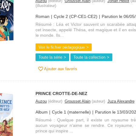
Auzou
(éditeur)
Grousset Alain
(auteur)
Johan Heliot
(au
(illustrateur)
Roman
Cycle 2 (CP-CE1-CE2)
Parution le 06/05
Résumé : Léa et Victor sauvent un scarabée atta
cet insecte, appelé Thésa, est magique et il en ex
le monde. Ils...
Voir le fichier pédagogique
Toute la série
Toute la collection
Ajouter aux favoris
PRINCE CROTTE-DE-NEZ
Auzou
(éditeur)
Grousset Alain
(auteur)
Juza Alexandre
(
Album
Cycle 1 (maternelle)
Parution le 13/03/20
Résumé : Quelque part, il existe un royaume trè
aucun voyageur n'aime se rendre. Ce royaume, c'
prince qui inspire ...