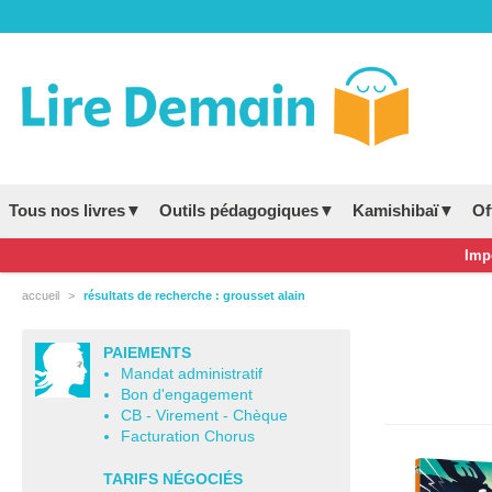
Tous nos livres▼
Outils pédagogiques▼
Kamishibaï▼
Of
Impo
accueil
résultats de recherche : grousset alain
PAIEMENTS
Mandat administratif
Bon d'engagement
CB - Virement - Chèque
Facturation Chorus
TARIFS NÉGOCIÉS