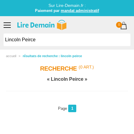
Sur Lire-Demain.
fr
:
Paiement par
mandat administratif
0
accueil
résultats de recherche : lincoln peirce
(0 ART.)
RECHERCHE
Lincoln Peirce
Page
1