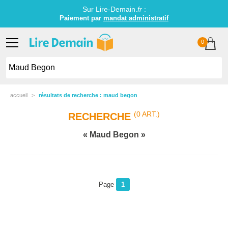
Sur Lire-Demain.
fr
:
Paiement par
mandat administratif
0
accueil
résultats de recherche : maud begon
(0 ART.)
RECHERCHE
Maud Begon
Page
1