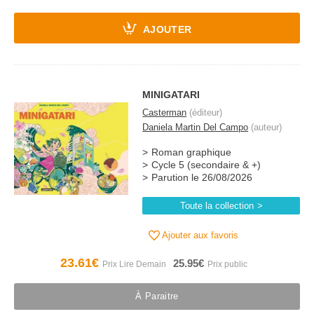
AJOUTER
MINIGATARI
Casterman
(éditeur)
Daniela Martin Del Campo
(auteur)
Roman graphique
Cycle 5 (secondaire & +)
Parution le 26/08/2026
Toute la collection
Ajouter aux favoris
23.61€
25.95€
À Paraitre