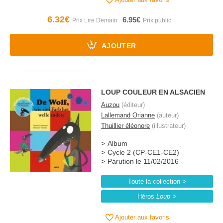
6.32€
6.95€
AJOUTER
LOUP COULEUR EN ALSACIEN
Auzou
(éditeur)
Lallemand Orianne
(auteur)
Thuillier éléonore
(illustrateur)
Album
Cycle 2 (CP-CE1-CE2)
Parution le 11/02/2016
Toute la collection
Héros
Loup
Ajouter aux favoris