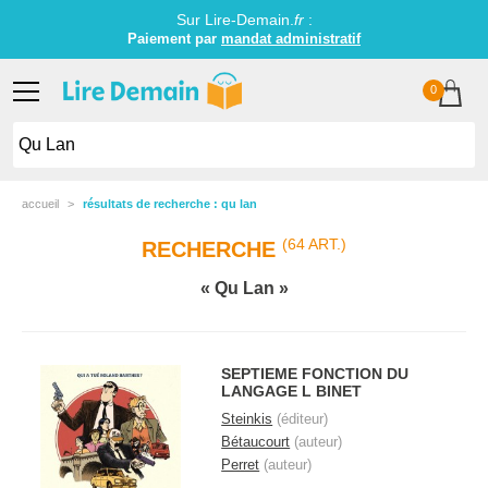
Sur Lire-Demain.
fr
:
Littérature jeunesse établissements scolaires
0
accueil
résultats de recherche : qu lan
(64 ART.)
RECHERCHE
Qu Lan
SEPTIEME FONCTION DU
LANGAGE L BINET
Steinkis
(éditeur)
Bétaucourt
(auteur)
Perret
(auteur)