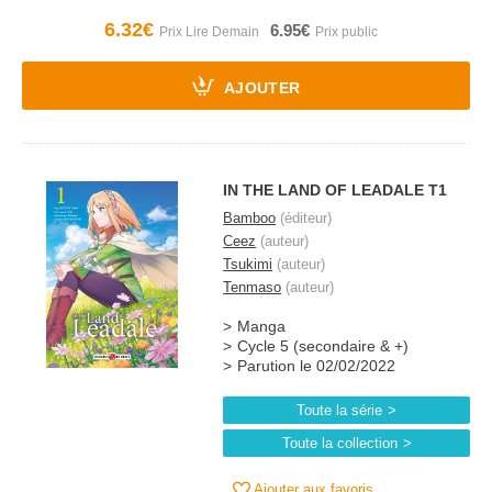
6.32€
6.95€
AJOUTER
IN THE LAND OF LEADALE T1
Bamboo
(éditeur)
Ceez
(auteur)
Tsukimi
(auteur)
Tenmaso
(auteur)
Manga
Cycle 5 (secondaire & +)
Parution le 02/02/2022
Toute la série
Toute la collection
Ajouter aux favoris