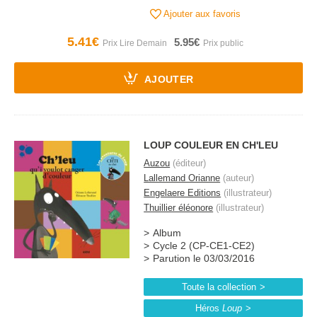
Ajouter aux favoris
5.41€
5.95€
AJOUTER
LOUP COULEUR EN CH'LEU
Auzou
(éditeur)
Lallemand Orianne
(auteur)
Engelaere Editions
(illustrateur)
Thuillier éléonore
(illustrateur)
Album
Cycle 2 (CP-CE1-CE2)
Parution le 03/03/2016
Toute la collection
Héros
Loup