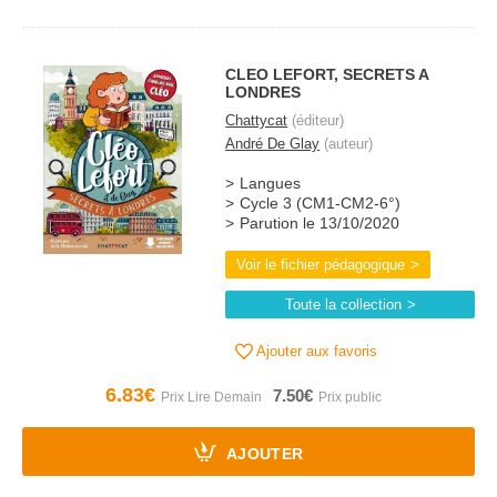
CLEO LEFORT, SECRETS A
LONDRES
Chattycat
(éditeur)
André De Glay
(auteur)
Langues
Cycle 3 (CM1-CM2-6°)
Parution le 13/10/2020
Voir le fichier pédagogique
Toute la collection
Ajouter aux favoris
6.83€
7.50€
AJOUTER