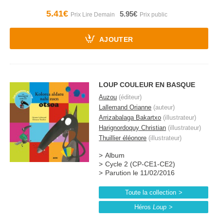
5.41€
5.95€
AJOUTER
LOUP COULEUR EN BASQUE
Auzou
(éditeur)
Lallemand Orianne
(auteur)
Arrizabalaga Bakartxo
(illustrateur)
Harignordoquy Christian
(illustrateur)
Thuillier éléonore
(illustrateur)
Album
Cycle 2 (CP-CE1-CE2)
Parution le 11/02/2016
Toute la collection
Héros
Loup