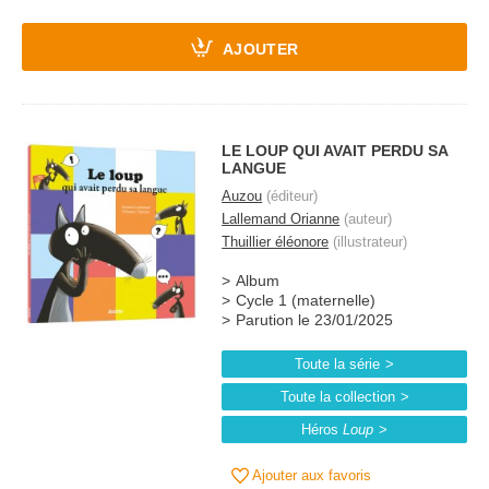
AJOUTER
LE LOUP QUI AVAIT PERDU SA
LANGUE
Auzou
(éditeur)
Lallemand Orianne
(auteur)
Thuillier éléonore
(illustrateur)
Album
Cycle 1 (maternelle)
Parution le 23/01/2025
Toute la série
Toute la collection
Héros
Loup
Ajouter aux favoris