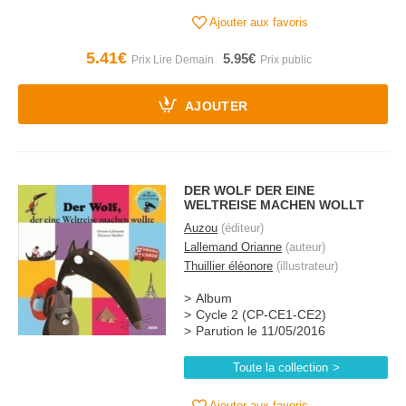
Ajouter aux favoris
5.41€
5.95€
AJOUTER
DER WOLF DER EINE
WELTREISE MACHEN WOLLT
Auzou
(éditeur)
Lallemand Orianne
(auteur)
Thuillier éléonore
(illustrateur)
Album
Cycle 2 (CP-CE1-CE2)
Parution le 11/05/2016
Toute la collection
Ajouter aux favoris