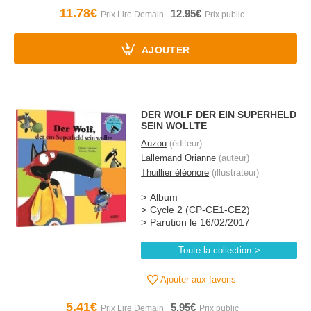
11.78€
12.95€
AJOUTER
DER WOLF DER EIN SUPERHELD
SEIN WOLLTE
Auzou
(éditeur)
Lallemand Orianne
(auteur)
Thuillier éléonore
(illustrateur)
Album
Cycle 2 (CP-CE1-CE2)
Parution le 16/02/2017
Toute la collection
Ajouter aux favoris
5.41€
5.95€