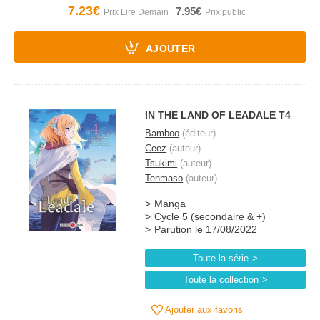
7.23€
7.95€
AJOUTER
IN THE LAND OF LEADALE T4
Bamboo
(éditeur)
Ceez
(auteur)
Tsukimi
(auteur)
Tenmaso
(auteur)
Manga
Cycle 5 (secondaire & +)
Parution le 17/08/2022
Toute la série
Toute la collection
Ajouter aux favoris