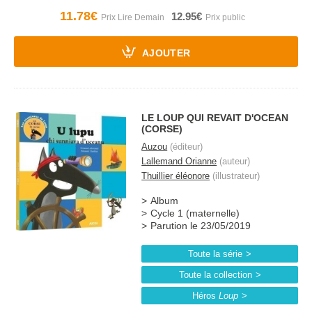
11.78€
12.95€
AJOUTER
LE LOUP QUI REVAIT D'OCEAN
(CORSE)
Auzou
(éditeur)
Lallemand Orianne
(auteur)
Thuillier éléonore
(illustrateur)
Album
Cycle 1 (maternelle)
Parution le 23/05/2019
Toute la série
Toute la collection
Héros
Loup