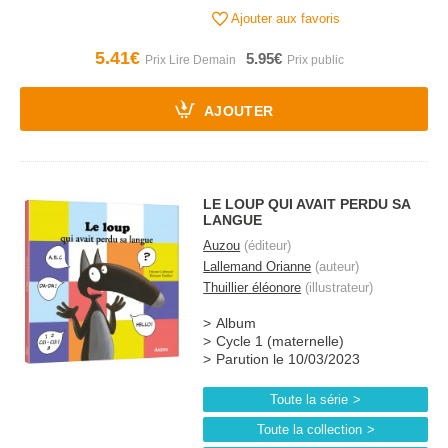
Ajouter aux favoris
5.41€
5.95€
AJOUTER
LE LOUP QUI AVAIT PERDU SA
LANGUE
Auzou
(éditeur)
Lallemand Orianne
(auteur)
Thuillier éléonore
(illustrateur)
Album
Cycle 1 (maternelle)
Parution le 10/03/2023
Toute la série
Toute la collection