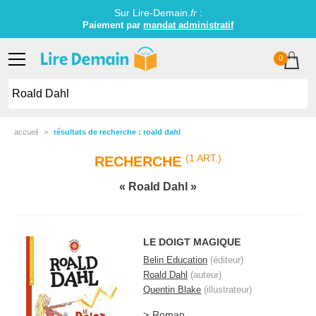
Sur Lire-Demain.
fr
:
Paiement par
mandat administratif
0
accueil
résultats de recherche : roald dahl
(1 ART.)
RECHERCHE
Roald Dahl
LE DOIGT MAGIQUE
Belin Education
(éditeur)
Roald Dahl
(auteur)
Quentin Blake
(illustrateur)
Roman