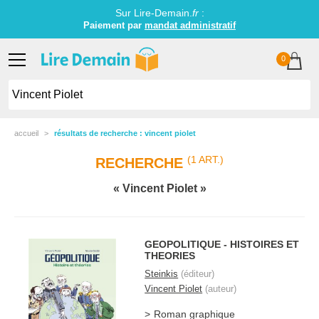
Sur Lire-Demain.
fr
:
Paiement par
mandat administratif
0
accueil
résultats de recherche : vincent piolet
(1 ART.)
RECHERCHE
Vincent Piolet
GEOPOLITIQUE - HISTOIRES ET
THEORIES
Steinkis
(éditeur)
Vincent Piolet
(auteur)
Roman graphique