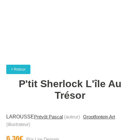
< Retour
P'tit Sherlock L'île Au
Trésor
LAROUSSE
Prévôt Pascal
(auteur)
Grootfontein Art
(illustrateur)
6.36€