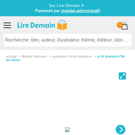
Sur Lire-Demain.
fr
:
Paiement par
mandat administratif
0
accueil
librairie française
jeunesse > fiction jeunesse
p'tit sherlock l'île
au trésor