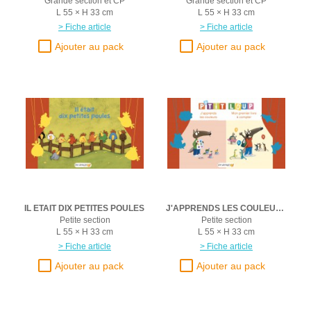
Grande section et CP
Grande section et CP
L 55 × H 33 cm
L 55 × H 33 cm
> Fiche article
> Fiche article
IL ETAIT DIX PETITES POULES
J'APPRENDS LES COULEURS AVEC P'TIT LOUP + MON PREMIER LIVRE A COMPTER P'TIT LOUP
Petite section
Petite section
L 55 × H 33 cm
L 55 × H 33 cm
> Fiche article
> Fiche article