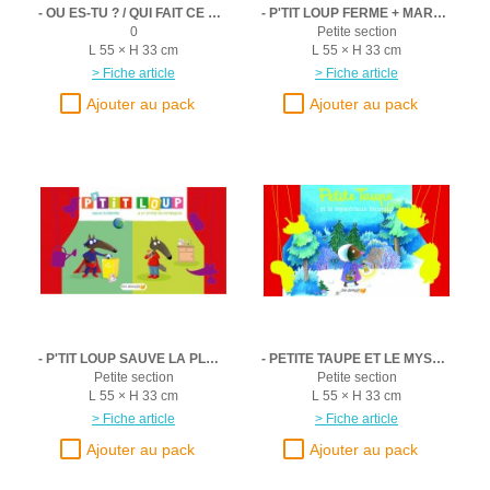
- OU ES-TU ? / QUI FAIT CE DROLE DE BRUIT ?
- P'TIT LOUP FERME + MARCHE
0
Petite section
L 55 × H 33 cm
L 55 × H 33 cm
> Fiche article
> Fiche article
- P'TIT LOUP SAUVE LA PLANETE + A UN ANIMAL DE COMPAGNIE
- PETITE TAUPE ET LE MYSTERIEUX INCONNU
Petite section
Petite section
L 55 × H 33 cm
L 55 × H 33 cm
> Fiche article
> Fiche article