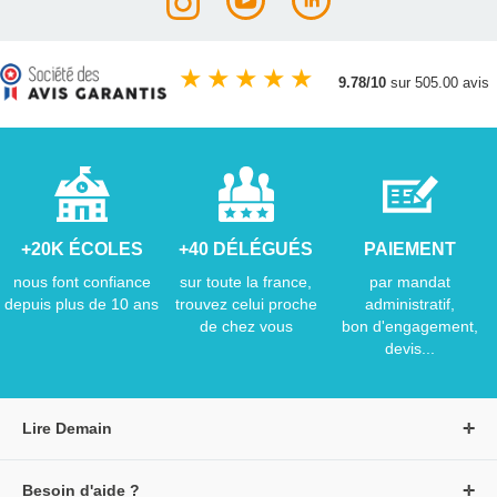
★
★
★
★
★
9.78/10
sur 505.00 avis
+20K ÉCOLES
+40 DÉLÉGUÉS
PAIEMENT
nous font confiance
sur toute la france,
par mandat
depuis plus de 10 ans
trouvez celui proche
administratif,
de chez vous
bon d'engagement,
devis...
Lire Demain
A propos de Lire Demain
Besoin d'aide ?