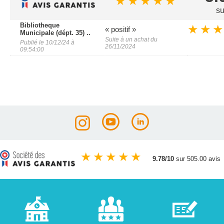
★
★
★
★
★
su
Bibliotheque
★
★
★
« positif »
Municipale (dépt. 35) ..
Suite à un achat du
Publié le 10/12/24 à
26/11/2024
09:54:00
★
★
★
★
★
9.78/10
sur 505.00 avis