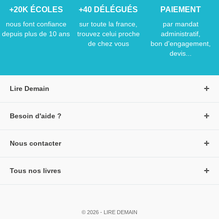
+20K ÉCOLES
+40 DÉLÉGUÉS
PAIEMENT
nous font confiance
sur toute la france,
par mandat
depuis plus de 10 ans
trouvez celui proche
administratif,
de chez vous
bon d'engagement,
devis...
Lire Demain
A propos de Lire Demain
Besoin d'aide ?
Nous rejoindre
Page d'aide / F.A.Q
Groupe Auzou
Nous contacter
Suivre une commande
S'identifier
Créer un compte
Formulaire de contact
Modes de paiement
Tous nos livres
★ Avis clients vérifiés
Siège social
Livraisons et retours
Livres petite enfance
Tarifs négociés
Livres maternelle
Comment passer commande
© 2026 - LIRE DEMAIN
Livres élémentaire