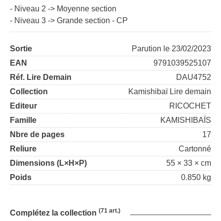
- Niveau 2 -> Moyenne section
- Niveau 3 -> Grande section - CP
Sortie
Parution le 23/02/2023
EAN
9791039525107
Réf. Lire Demain
DAU4752
Collection
Kamishibaï Lire demain
Editeur
RICOCHET
Famille
KAMISHIBAÏS
Nbre de pages
17
Reliure
Cartonné
Dimensions (L×H×P)
55 × 33 × cm
Poids
0.850 kg
(71 art.)
Complétez la collection