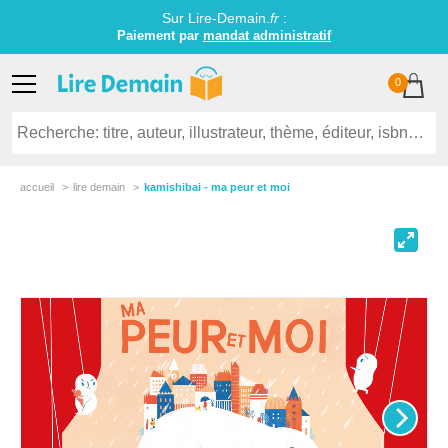
Sur Lire-Demain.
fr
:
Paiement par
mandat administratif
0
accueil
lire demain
kamishibai - ma peur et moi