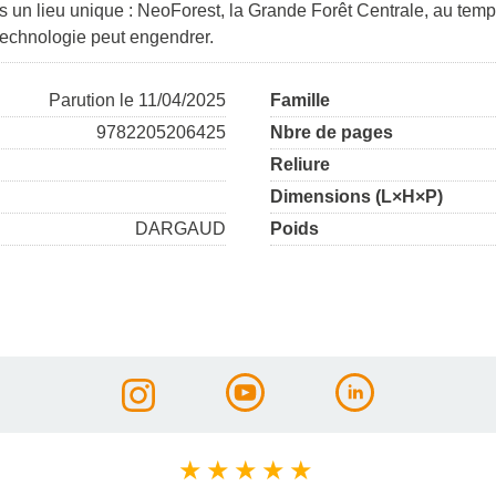
ans un lieu unique : NeoForest, la Grande Forêt Centrale, au t
technologie peut engendrer.
Parution le 11/04/2025
Famille
9782205206425
Nbre de pages
Reliure
Dimensions (L×H×P)
DARGAUD
Poids
★
★
★
★
★