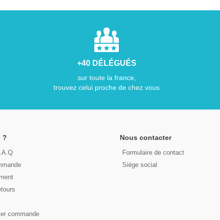
+40 DÉLÉGUÉS
sur toute la france,
trouvez celui proche de chez vous
 ?
Nous contacter
F.A.Q
Formulaire de contact
ommande
Siège social
ement
etours
s
ser commande