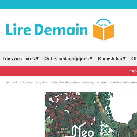
Tous nos livres▼
Outils pédagogiques▼
Kamishibaï▼
Of
Impo
accueil
librairie française
bandes dessinées, comics, mangas > bandes dessinées 