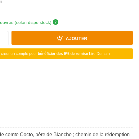
 ouvrés (selon dispo stock)
AJOUTER
 créer un compte pour
bénéficier des 9% de remise
Lire Demain
our le comte Cocto, père de Blanche ; chemin de la rédemption