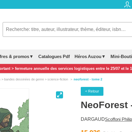
fres & promos▼
Catalogues Pdf
Héros Auzou▼
Mini-Bout
rtant > fermeture annuelle des services logistiques entre le 25/07 et le 
> bandes dessinées de genre > science-fiction
neoforest - tome 2
< Retour
NeoForest 
DARGAUD
Scoffoni Phili