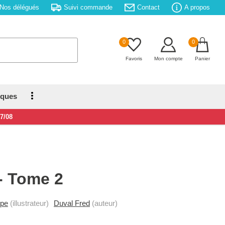
Nos délégués
Suivi commande
Contact
A propos
0
0
Favoris
Mon compte
Panier
iques
17/08
- Tome 2
ppe
(illustrateur)
Duval Fred
(auteur)