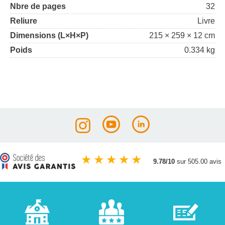
Nbre de pages
32
Reliure
Livre
Dimensions (L×H×P)
215 × 259 × 12 cm
Poids
0.334 kg
★
★
★
★
★
9.78/10
sur 505.00 avis