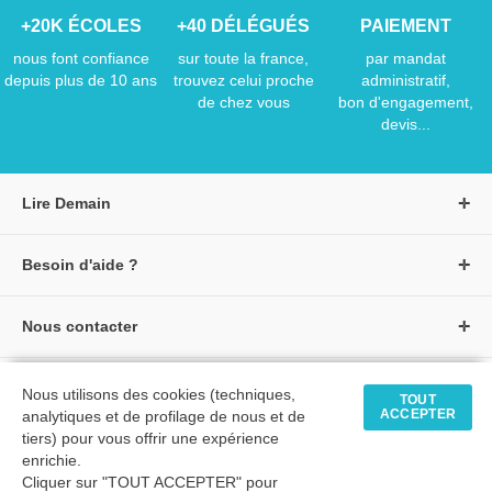
+20K ÉCOLES
+40 DÉLÉGUÉS
PAIEMENT
nous font confiance
sur toute la france,
par mandat
depuis plus de 10 ans
trouvez celui proche
administratif,
de chez vous
bon d'engagement,
devis...
Lire Demain
A propos de Lire Demain
Besoin d'aide ?
Nous rejoindre
Page d'aide / F.A.Q
Groupe Auzou
Nous contacter
Suivre une commande
S'identifier
Créer un compte
Formulaire de contact
Modes de paiement
Tous nos livres
★ Avis clients vérifiés
Nous utilisons des cookies (techniques,
Siège social
TOUT
Livraisons et retours
ACCEPTER
analytiques et de profilage de nous et de
Livres petite enfance
Tarifs négociés
tiers) pour vous offrir une expérience
enrichie.
Livres maternelle
Comment passer commande
Cliquer sur "TOUT ACCEPTER" pour
© 2026 - LIRE DEMAIN