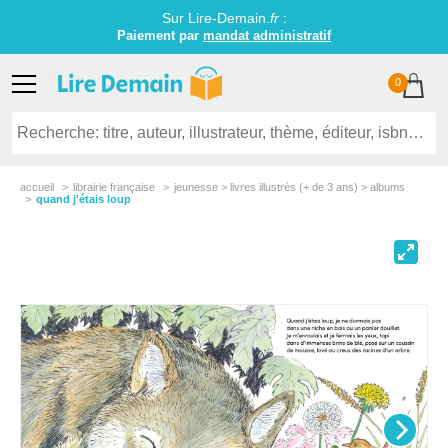
Sur Lire-Demain.
fr
:
Paiement par
mandat administratif
0
accueil
librairie française
jeunesse > livres illustrés (+ de 3 ans) > albums
quand j'étais loup