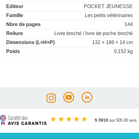
Editeur
POCKET JEUNESSE
Famille
Les petits vétérinaires
Nbre de pages
144
Reliure
Livre broché / livre de poche broché
Dimensions (L×H×P)
132 × 186 × 14 cm
Poids
0.152 kg
★
★
★
★
★
9.78/10
sur 505.00 avis