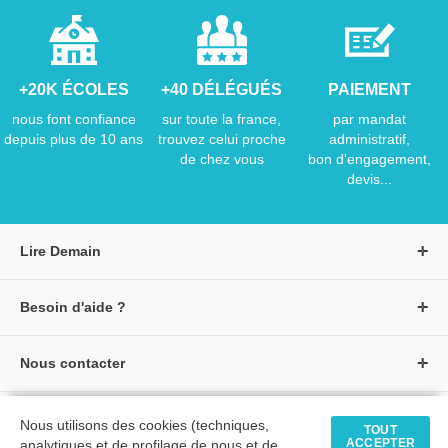
+20K ÉCOLES
+40 DÉLÉGUÉS
PAIEMENT
nous font confiance
sur toute la france,
par mandat
depuis plus de 10 ans
trouvez celui proche
administratif,
de chez vous
bon d'engagement,
devis...
Lire Demain
A propos de Lire Demain
Besoin d'aide ?
Nous rejoindre
Page d'aide / F.A.Q
Groupe Auzou
Nous contacter
Suivre une commande
S'identifier
Créer un compte
Formulaire de contact
Modes de paiement
Tous nos livres
★ Avis clients vérifiés
Nous utilisons des cookies (techniques,
Siège social
TOUT
Livraisons et retours
ACCEPTER
analytiques et de profilage de nous et de