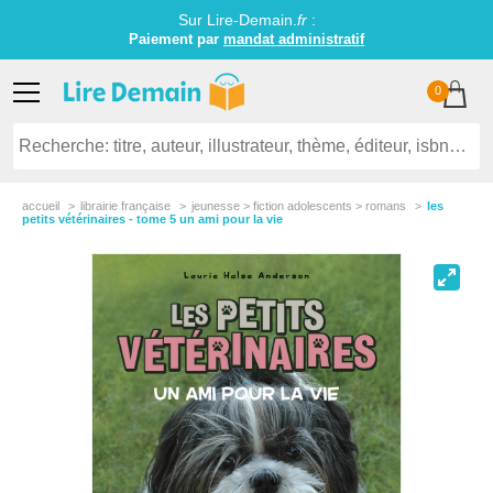
Sur Lire-Demain.
fr
:
Paiement par
mandat administratif
0
accueil
librairie française
jeunesse > fiction adolescents > romans
les
petits vétérinaires - tome 5 un ami pour la vie