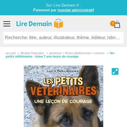
Sur Lire-Demain.
fr
:
Paiement par
mandat administratif
0
accueil
librairie française
jeunesse > fiction adolescents > romans
les
petits vétérinaires - tome 7 une leçon de courage