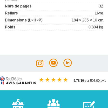
Nbre de pages
32
Reliure
Livre
Dimensions (L×H×P)
184 × 285 × 10 cm
Poids
0.304 kg
★
★
★
★
★
9.78/10
sur 505.00 avis