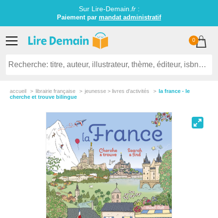
Sur Lire-Demain.
fr
:
Paiement par
mandat administratif
0
accueil
librairie française
jeunesse > livres d'activités
la france - le
cherche et trouve bilingue