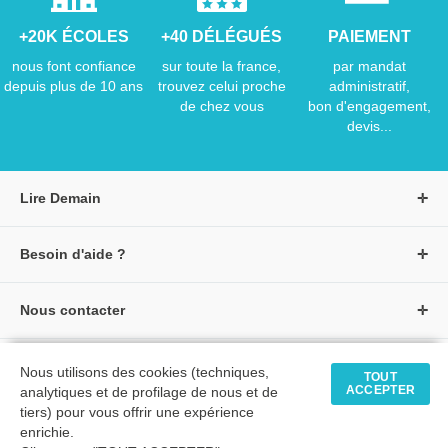
+20K ÉCOLES
+40 DÉLÉGUÉS
PAIEMENT
nous font confiance
sur toute la france,
par mandat
depuis plus de 10 ans
trouvez celui proche
administratif,
de chez vous
bon d'engagement,
devis...
Lire Demain
A propos de Lire Demain
Besoin d'aide ?
Nous rejoindre
Page d'aide / F.A.Q
Groupe Auzou
Nous contacter
Suivre une commande
S'identifier
Créer un compte
Formulaire de contact
Modes de paiement
Tous nos livres
★ Avis clients vérifiés
Nous utilisons des cookies (techniques,
Siège social
TOUT
Livraisons et retours
ACCEPTER
analytiques et de profilage de nous et de
Livres petite enfance
Tarifs négociés
tiers) pour vous offrir une expérience
enrichie.
Livres maternelle
Comment passer commande