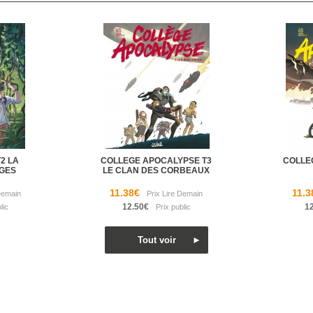
T2 LA
COLLEGE APOCALYPSE T3
COLLE
NGES
LE CLAN DES CORBEAUX
11.38€
11.3
12.50€
1