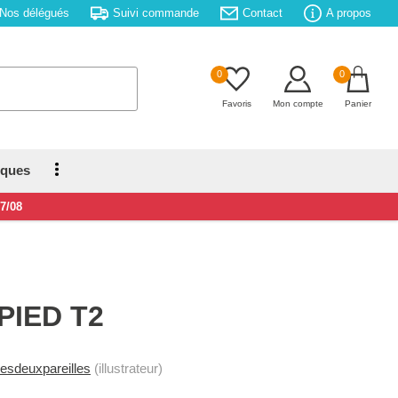
Nos délégués
Suivi commande
Contact
A propos
0
0
Favoris
Mon compte
Panier
iques
17/08
PIED T2
esdeuxpareilles
(illustrateur)