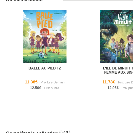
BALLE AU PIED T2
L'ILE DE MINUIT 
FEMME AUX SI
11.38€
11.78€
12.50€
12.95€
(8 art.)