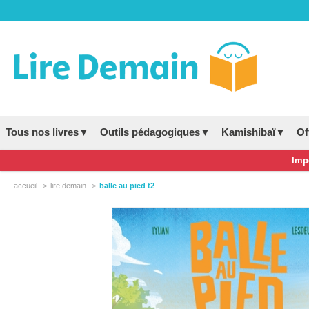
Tous nos livres▼
Outils pédagogiques▼
Kamishibaï▼
Of
Impo
accueil
lire demain
balle au pied t2