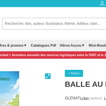
fres & promos▼
Catalogues Pdf
Héros Auzou▼
Mini-Bout
rtant > fermeture annuelle des services logistiques entre le 25/07 et le 
< Retour
BALLE AU 
GLENAT
Lylian
(auteur)
L