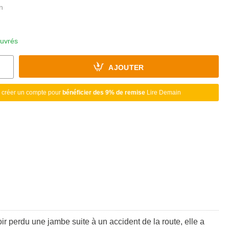
ouvrés
AJOUTER
 créer un compte pour
bénéficier des 9% de remise
Lire Demain
 perdu une jambe suite à un accident de la route, elle a