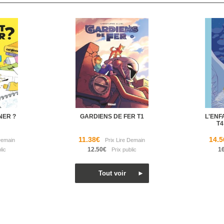
NER ?
GARDIENS DE FER T1
L'ENF
T4
11.38€
14.5
12.50€
1