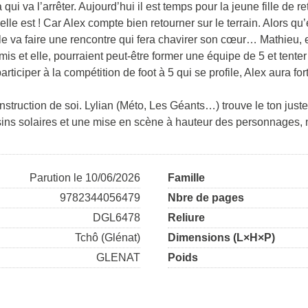
 va l’arrêter. Aujourd’hui il est temps pour la jeune fille de re
lle est ! Car Alex compte bien retourner sur le terrain. Alors qu’
lle va faire une rencontre qui fera chavirer son cœur… Mathieu, 
mis et elle, pourraient peut-être former une équipe de 5 et tent
rticiper à la compétition de foot à 5 qui se profile, Alex aura fo
struction de soi. Lylian (Méto, Les Géants…) trouve le ton just
ns solaires et une mise en scène à hauteur des personnages, no
Parution le 10/06/2026
Famille
9782344056479
Nbre de pages
DGL6478
Reliure
Tchô (Glénat)
Dimensions (L×H×P)
GLENAT
Poids