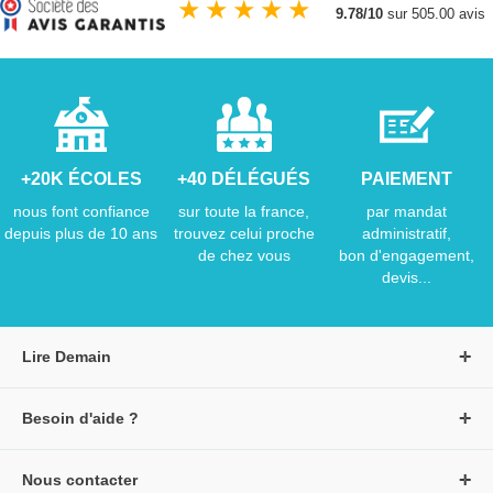
★
★
★
★
★
9.78/10
sur 505.00 avis
+20K ÉCOLES
+40 DÉLÉGUÉS
PAIEMENT
nous font confiance
sur toute la france,
par mandat
depuis plus de 10 ans
trouvez celui proche
administratif,
de chez vous
bon d'engagement,
devis...
Lire Demain
A propos de Lire Demain
Besoin d'aide ?
Nous rejoindre
Page d'aide / F.A.Q
Groupe Auzou
Nous contacter
Suivre une commande