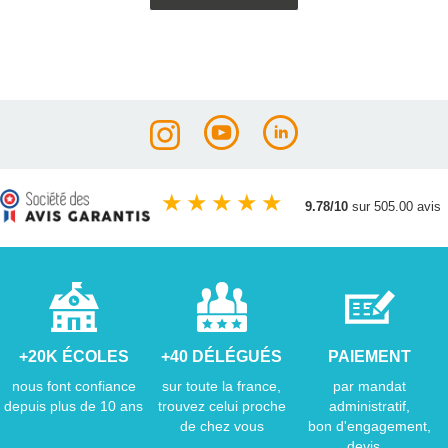
★
★
★
★
★
9.78/10
sur 505.00 avis
+20K ÉCOLES
+40 DÉLÉGUÉS
PAIEMENT
nous font confiance
sur toute la france,
par mandat
depuis plus de 10 ans
trouvez celui proche
administratif,
de chez vous
bon d'engagement,
devis...