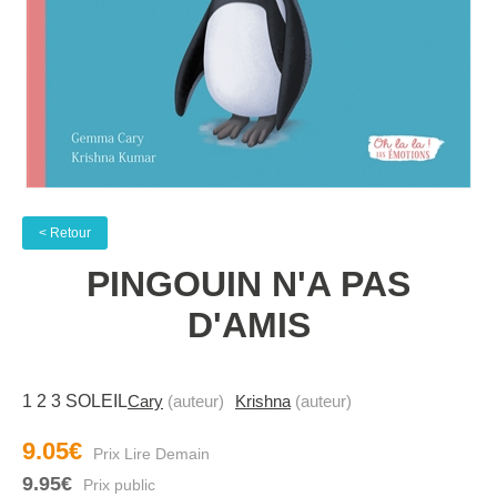
< Retour
PINGOUIN N'A PAS
D'AMIS
1 2 3 SOLEIL
Cary
(auteur)
Krishna
(auteur)
9.05€
9.95€