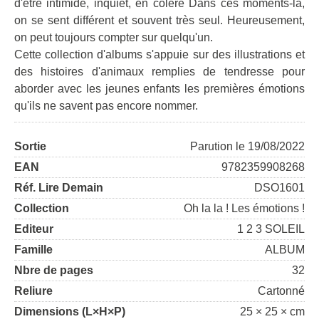
d'être intimidé, inquiet, en colère Dans ces moments-là,
on se sent différent et souvent très seul. Heureusement,
on peut toujours compter sur quelqu'un.
Cette collection d'albums s'appuie sur des illustrations et
des histoires d'animaux remplies de tendresse pour
aborder avec les jeunes enfants les premières émotions
qu'ils ne savent pas encore nommer.
Sortie
Parution le 19/08/2022
EAN
9782359908268
Réf. Lire Demain
DSO1601
Collection
Oh la la ! Les émotions !
Editeur
1 2 3 SOLEIL
Famille
ALBUM
Nbre de pages
32
Reliure
Cartonné
Dimensions (L×H×P)
25 × 25 × cm