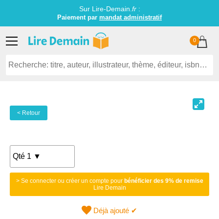
Sur Lire-Demain.
fr
:
Paiement par
mandat administratif
0
< Retour
> Se connecter ou créer un compte pour
bénéficier des 9% de remise
Lire Demain
Déjà ajouté ✔