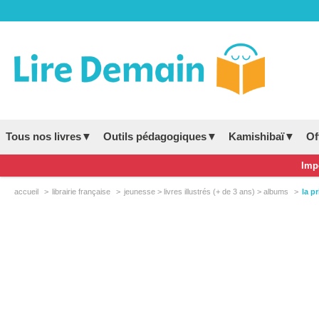
Tous nos livres▼
Outils pédagogiques▼
Kamishibaï▼
Of
Impo
accueil
librairie française
jeunesse > livres illustrés (+ de 3 ans) > albums
la p