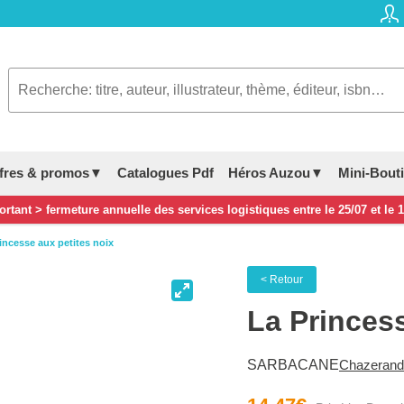
fres & promos▼
Catalogues Pdf
Héros Auzou▼
Mini-Bout
rtant > fermeture annuelle des services logistiques entre le 25/07 et le 
rincesse aux petites noix
< Retour
La Princes
SARBACANE
Chazerand