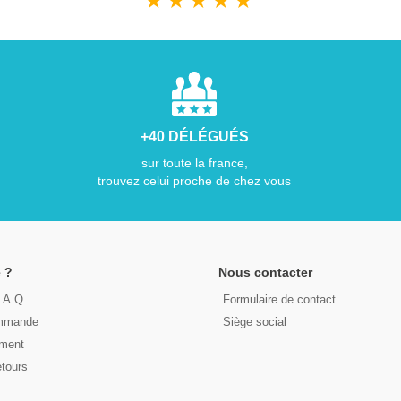
★
★
★
★
★
+40 DÉLÉGUÉS
sur toute la france,
trouvez celui proche de chez vous
 ?
Nous contacter
F.A.Q
Formulaire de contact
ommande
Siège social
ement
etours
s