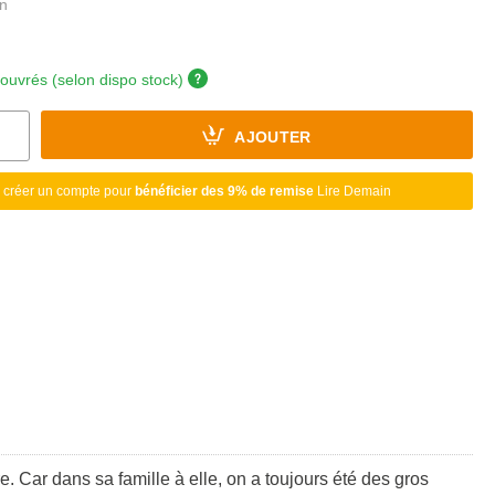
 ouvrés (selon dispo stock)
AJOUTER
 créer un compte pour
bénéficier des 9% de remise
Lire Demain
re. Car dans sa famille à elle, on a toujours été des gros