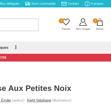
Nos délégués
Suivi commande
Contact
A propos
0
0
Favoris
Mon compte
Panier
iques
17/08
se Aux Petites Noix
 Émilie
(auteur)
Kiehl Stéphane
(illustrateur)