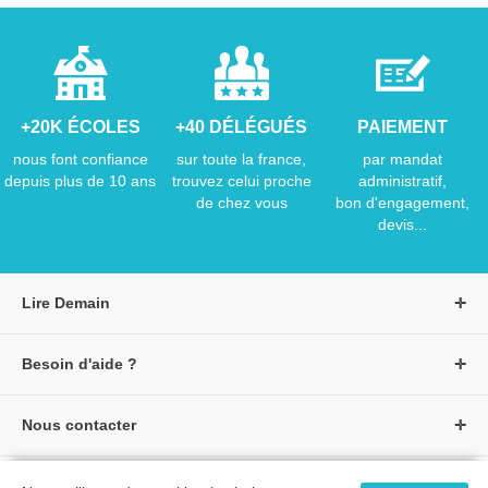
+20K ÉCOLES
+40 DÉLÉGUÉS
PAIEMENT
nous font confiance
sur toute la france,
par mandat
depuis plus de 10 ans
trouvez celui proche
administratif,
de chez vous
bon d'engagement,
devis...
Lire Demain
A propos de Lire Demain
Besoin d'aide ?
Nous rejoindre
Page d'aide / F.A.Q
Groupe Auzou
Nous contacter
Suivre une commande
S'identifier
Créer un compte
Formulaire de contact
Modes de paiement
Tous nos livres