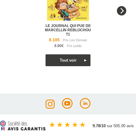
LE JOURNAL QUI PUE DE
MARCELLIN REBLOCHOU
T1
8.10€
8.90€
★
★
★
★
★
9.78/10
sur 505.00 avis