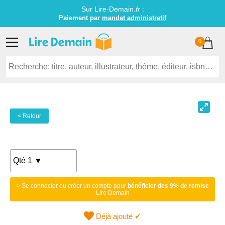
Sur Lire-Demain.
fr
:
Paiement par
mandat administratif
0
< Retour
> Se connecter ou créer un compte pour
bénéficier des 9% de remise
Lire Demain
Déjà ajouté ✔