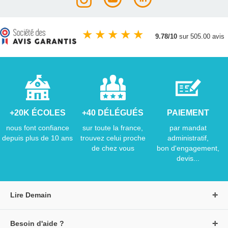
★
★
★
★
★
9.78/10
sur 505.00 avis
+20K ÉCOLES
+40 DÉLÉGUÉS
PAIEMENT
nous font confiance
sur toute la france,
par mandat
depuis plus de 10 ans
trouvez celui proche
administratif,
de chez vous
bon d'engagement,
devis...
Lire Demain
A propos de Lire Demain
Besoin d'aide ?