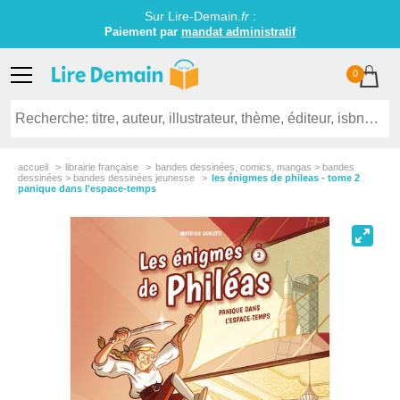
Sur Lire-Demain.
fr
:
Paiement par
mandat administratif
0
accueil
librairie française
bandes dessinées, comics, mangas > bandes
dessinées > bandes dessinées jeunesse
les énigmes de phileas - tome 2
panique dans l'espace-temps