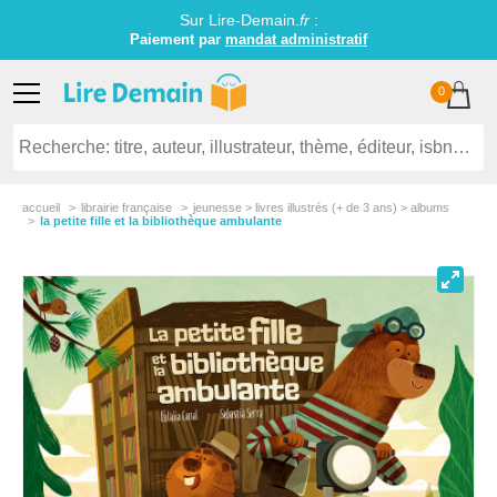
Sur Lire-Demain.
fr
:
Paiement par
mandat administratif
0
accueil
librairie française
jeunesse > livres illustrés (+ de 3 ans) > albums
la petite fille et la bibliothèque ambulante