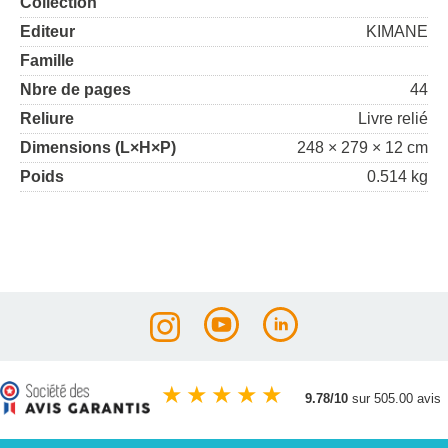
Collection
Editeur
KIMANE
Famille
Nbre de pages
44
Reliure
Livre relié
Dimensions (L×H×P)
248 × 279 × 12 cm
Poids
0.514 kg
★
★
★
★
★
9.78/10
sur 505.00 avis