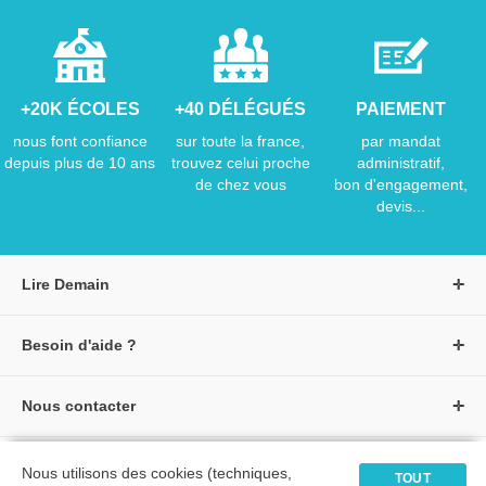
+20K ÉCOLES
+40 DÉLÉGUÉS
PAIEMENT
nous font confiance
sur toute la france,
par mandat
depuis plus de 10 ans
trouvez celui proche
administratif,
de chez vous
bon d'engagement,
devis...
Lire Demain
A propos de Lire Demain
Besoin d'aide ?
Nous rejoindre
Page d'aide / F.A.Q
Groupe Auzou
Nous contacter
Suivre une commande
S'identifier
Créer un compte
Formulaire de contact
Modes de paiement
Tous nos livres
★ Avis clients vérifiés
Nous utilisons des cookies (techniques,
Siège social
TOUT
Livraisons et retours