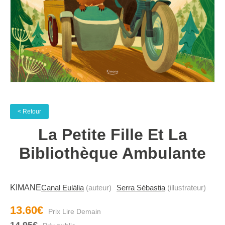
< Retour
La Petite Fille Et La
Bibliothèque Ambulante
KIMANE
Canal Eulàlia
(auteur)
Serra Sébastia
(illustrateur)
13.60€
14.95€