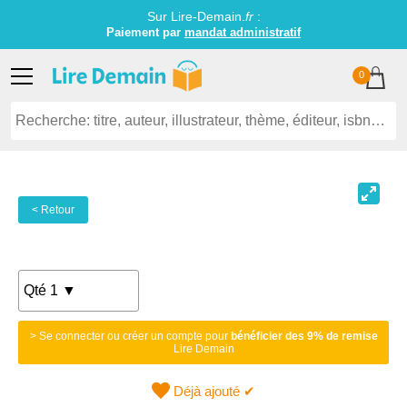
Sur Lire-Demain.
fr
:
Paiement par
mandat administratif
0
< Retour
> Se connecter ou créer un compte pour
bénéficier des 9% de remise
Lire Demain
Déjà ajouté ✔