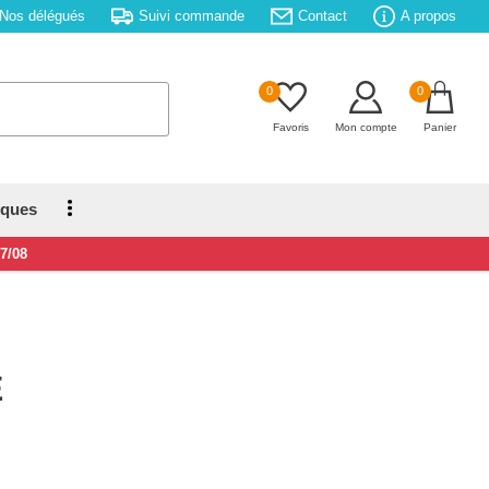
Nos délégués
Suivi commande
Contact
A propos
0
0
Favoris
Mon compte
Panier
iques
17/08
E