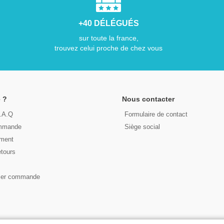
+40 DÉLÉGUÉS
sur toute la france,
trouvez celui proche de chez vous
 ?
Nous contacter
F.A.Q
Formulaire de contact
ommande
Siège social
ement
etours
s
ser commande
© 2026 - LIRE DEMAIN