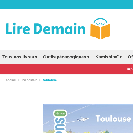
Tous nos livres▼
Outils pédagogiques▼
Kamishibaï▼
Of
Impo
accueil
lire demain
toulouse