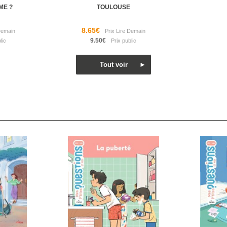
ME ?
TOULOUSE
8.65€
9.50€