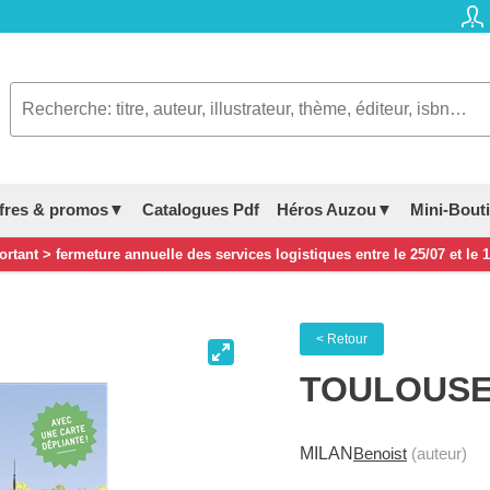
fres & promos▼
Catalogues Pdf
Héros Auzou▼
Mini-Bout
rtant > fermeture annuelle des services logistiques entre le 25/07 et le 
< Retour
TOULOUS
MILAN
Benoist
(auteur)