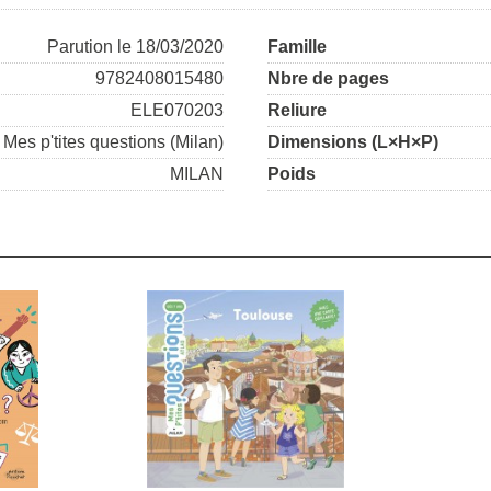
Parution le 18/03/2020
Famille
9782408015480
Nbre de pages
ELE070203
Reliure
Mes p'tites questions (Milan)
Dimensions (L×H×P)
MILAN
Poids