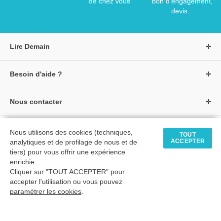
de chez vous
bon d'engagement,
devis...
Lire Demain
A propos de Lire Demain
Besoin d'aide ?
Nous rejoindre
Page d'aide / F.A.Q
Groupe Auzou
Nous contacter
Suivre une commande
S'identifier
Créer un compte
Formulaire de contact
Modes de paiement
Tous nos livres
★ Avis clients vérifiés
Nous utilisons des cookies (techniques,
Siège social
TOUT
Livraisons et retours
ACCEPTER
analytiques et de profilage de nous et de
Livres petite enfance
Tarifs négociés
tiers) pour vous offrir une expérience
enrichie.
Livres maternelle
Comment passer commande
Cliquer sur "TOUT ACCEPTER" pour
© 2026 - LIRE DEMAIN
Livres élémentaire
Mon compte
accepter l'utilisation ou vous pouvez
C.G.U
|
C.G.V
|
Plan du site
paramétrer les cookies
Livres collège
.
Livres lycée
TimeToExec : 0.08 s.