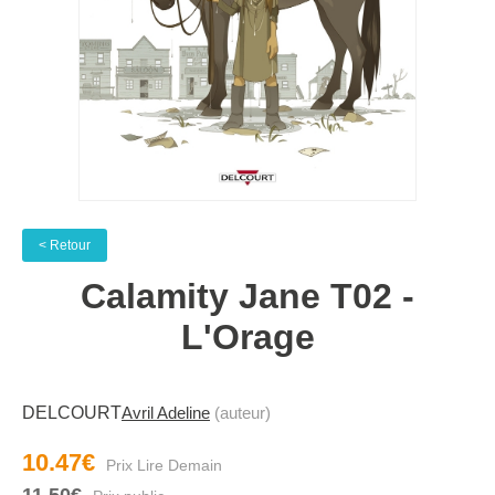
< Retour
Calamity Jane T02 -
L'Orage
DELCOURT
Avril Adeline
(auteur)
10.47€
11.50€