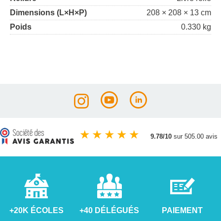
Dimensions (L×H×P)
208 × 208 × 13 cm
Poids
0.330 kg
★
★
★
★
★
9.78/10
sur 505.00 avis
+20K ÉCOLES
+40 DÉLÉGUÉS
PAIEMENT