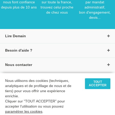
nous font confiance
sur toute la france,
par mandat
depuis plus de 10 ans
trouvez celui proche
administratif,
de chez vous
bon d'engagement,
devis...
Lire Demain
A propos de Lire Demain
Besoin d'aide ?
Nous rejoindre
Page d'aide / F.A.Q
Groupe Auzou
Nous contacter
Suivre une commande
S'identifier
Créer un compte
Formulaire de contact
Modes de paiement
Tous nos livres
★ Avis clients vérifiés
Nous utilisons des cookies (techniques,
Siège social
TOUT
Livraisons et retours
ACCEPTER
analytiques et de profilage de nous et de
Livres petite enfance
Tarifs négociés
tiers) pour vous offrir une expérience
enrichie.
Livres maternelle
Comment passer commande
Cliquer sur "TOUT ACCEPTER" pour
© 2026 - LIRE DEMAIN
Livres élémentaire
Mon compte
accepter l'utilisation ou vous pouvez
C.G.U
|
C.G.V
|
Plan du site
paramétrer les cookies
Livres collège
.