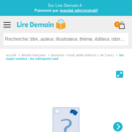
Sur Lire-Demain.
fr
:
Paiement par
mandat administratif
0
accueil
librairie française
jeunesse > éveil, petite enfance (- de 3 ans)
les
super curieux - les transports ned