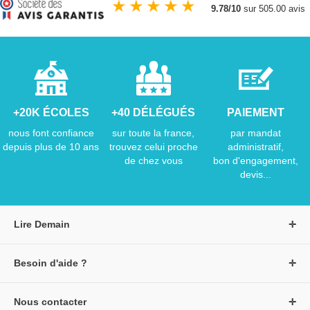
★
★
★
★
★
9.78/10
sur 505.00 avis
+20K ÉCOLES
+40 DÉLÉGUÉS
PAIEMENT
nous font confiance
sur toute la france,
par mandat
depuis plus de 10 ans
trouvez celui proche
administratif,
de chez vous
bon d'engagement,
devis...
Lire Demain
A propos de Lire Demain
Besoin d'aide ?
Nous rejoindre
Page d'aide / F.A.Q
Groupe Auzou
Nous contacter
Suivre une commande