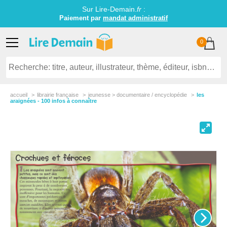
Sur Lire-Demain.
fr
:
Paiement par
mandat administratif
0
accueil
librairie française
jeunesse > documentaire / encyclopédie
les
araignées - 100 infos à connaître