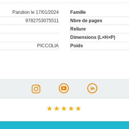
Parution le 17/01/2024
Famille
9782753075511
Nbre de pages
Reliure
Dimensions (L×H×P)
PICCOLIA
Poids
★
★
★
★
★