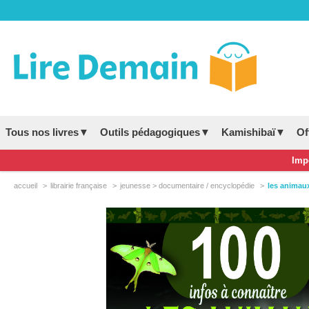
Tous nos livres▼
Outils pédagogiques▼
Kamishibaï▼
Of
Impo
accueil
librairie française
jeunesse > documentaire / encyclopédie
les animaux