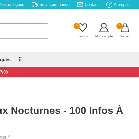
Nos délégués
Suivi commande
Contact
A propos
0
0
Favoris
Mon compte
Panier
iques
17/08
x Nocturnes - 100 Infos À
rateur)