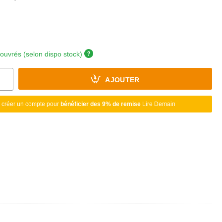
 ouvrés (selon dispo stock)
AJOUTER
 créer un compte pour
bénéficier des 9% de remise
Lire Demain