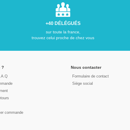
+40 DÉLÉGUÉS
sur toute la france,
trouvez celui proche de chez vous
 ?
Nous contacter
F.A.Q
Formulaire de contact
ommande
Siège social
ement
etours
s
ser commande