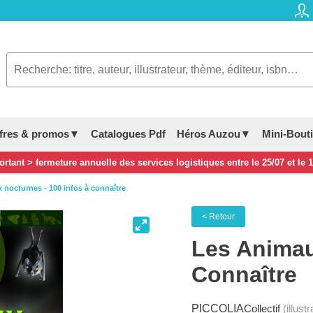
fres & promos▼
Catalogues Pdf
Héros Auzou▼
Mini-Bout
rtant > fermeture annuelle des services logistiques entre le 25/07 et le 
 nocturnes - 100 infos à connaître
< Retour
Les Animau
Connaître
PICCOLIA
Collectif
(illust