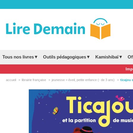
Tous nos livres▼
Outils pédagogiques▼
Kamishibaï▼
Of
Impo
accueil
librairie française
jeunesse > éveil, petite enfance (- de 3 ans)
ticajou 