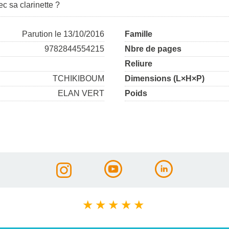
c sa clarinette ?
Parution le 13/10/2016
Famille
9782844554215
Nbre de pages
Reliure
TCHIKIBOUM
Dimensions (L×H×P)
ELAN VERT
Poids
★
★
★
★
★