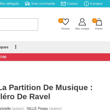
Nos délégués
Suivi commande
Contact
A propos
0
0
Favoris
Mon compte
Panier
iques
17/08
La Partition De Musique :
léro De Ravel
stelle
(auteur)
NILLE Peggy
(auteur)