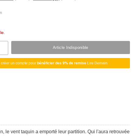
le.
Article Indisponible
 créer un compte pour
bénéficier des 9% de remise
Lire Demain
le vent taquin a emporté leur partition. Qui l'aura retrouvée