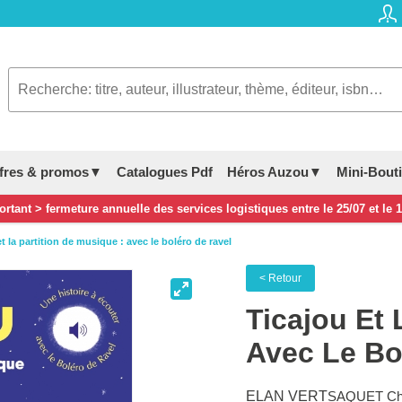
fres & promos▼
Catalogues Pdf
Héros Auzou▼
Mini-Bout
rtant > fermeture annuelle des services logistiques entre le 25/07 et le 
et la partition de musique : avec le boléro de ravel
< Retour
Ticajou Et 
Avec Le Bo
ELAN VERT
SAQUET Chri