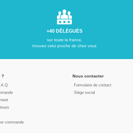
+40 DÉLÉGUÉS
sur toute la france,
trouvez celui proche de chez vous
 ?
Nous contacter
F.A.Q
Formulaire de contact
ommande
Siège social
ement
etours
s
ser commande