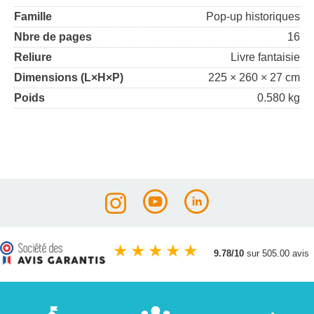
Famille
Pop-up historiques
Nbre de pages
16
Reliure
Livre fantaisie
Dimensions (L×H×P)
225 × 260 × 27 cm
Poids
0.580 kg
★
★
★
★
★
9.78/10
sur 505.00 avis