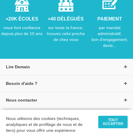
+20K ÉCOLES
+40 DÉLÉGUÉS
PAIEMENT
nous font confiance
sur toute la france,
par mandat
depuis plus de 10 ans
trouvez celui proche
administratif,
de chez vous
bon d'engagement,
devis...
Lire Demain
A propos de Lire Demain
Besoin d'aide ?
Nous rejoindre
Page d'aide / F.A.Q
Groupe Auzou
Nous contacter
Suivre une commande
S'identifier
Créer un compte
Formulaire de contact
Modes de paiement
Tous nos livres
★ Avis clients vérifiés
Nous utilisons des cookies (techniques,
Siège social
TOUT
Livraisons et retours
ACCEPTER
analytiques et de profilage de nous et de
Livres petite enfance
Tarifs négociés
tiers) pour vous offrir une expérience