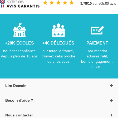
★
★
★
★
★
9.78/10
sur 505.00 avis
+20K ÉCOLES
+40 DÉLÉGUÉS
PAIEMENT
nous font confiance
sur toute la france,
par mandat
depuis plus de 10 ans
trouvez celui proche
administratif,
de chez vous
bon d'engagement,
devis...
Lire Demain
A propos de Lire Demain
Besoin d'aide ?
Nous rejoindre
Page d'aide / F.A.Q
Groupe Auzou
Nous contacter
Suivre une commande