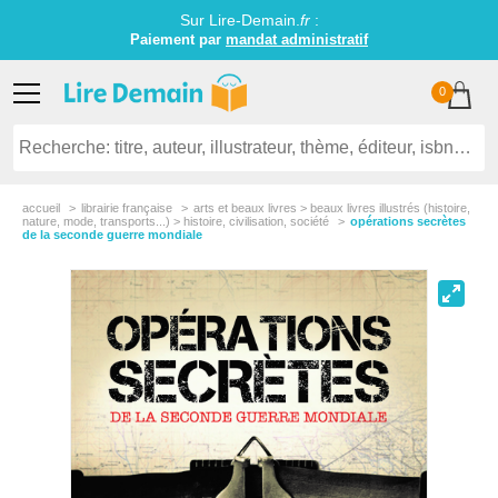
Sur Lire-Demain.
fr
:
Paiement par
mandat administratif
0
accueil
librairie française
arts et beaux livres > beaux livres illustrés (histoire,
nature, mode, transports...) > histoire, civilisation, société
opérations secrètes
de la seconde guerre mondiale