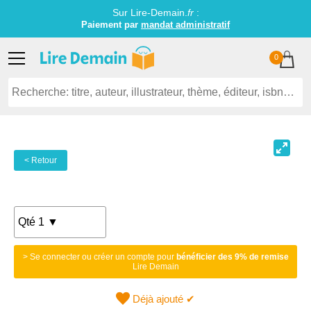
Sur Lire-Demain.
fr
:
Paiement par
mandat administratif
0
< Retour
> Se connecter ou créer un compte pour
bénéficier des 9% de remise
Lire Demain
Déjà ajouté ✔