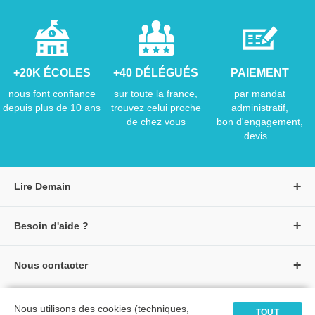
+20K ÉCOLES
+40 DÉLÉGUÉS
PAIEMENT
nous font confiance
sur toute la france,
par mandat
depuis plus de 10 ans
trouvez celui proche
administratif,
de chez vous
bon d'engagement,
devis...
Lire Demain
A propos de Lire Demain
Besoin d'aide ?
Nous rejoindre
Page d'aide / F.A.Q
Groupe Auzou
Nous contacter
Suivre une commande
S'identifier
Créer un compte
Formulaire de contact
Modes de paiement
Tous nos livres
★ Avis clients vérifiés
Nous utilisons des cookies (techniques,
Siège social
TOUT
Livraisons et retours