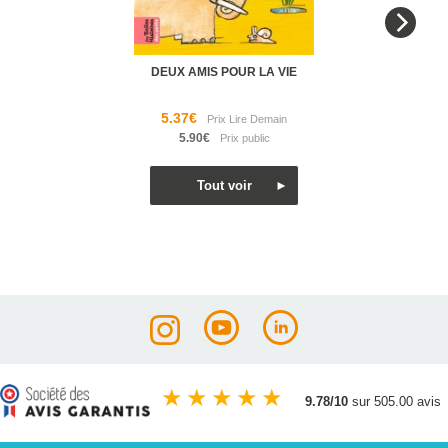
DEUX AMIS POUR LA VIE
5.37€
5.90€
★
★
★
★
★
9.78/10
sur 505.00 avis