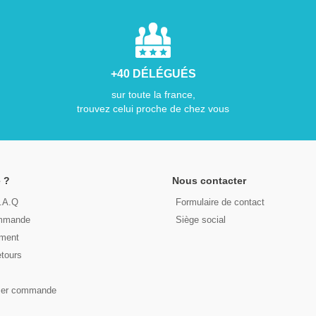
+40 DÉLÉGUÉS
sur toute la france,
trouvez celui proche de chez vous
 ?
Nous contacter
F.A.Q
Formulaire de contact
ommande
Siège social
ement
etours
s
ser commande