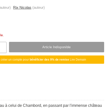
auteur)
Rix Nicolas
(auteur)
le.
Article Indisponible
 créer un compte pour
bénéficier des 9% de remise
Lire Demain
eau à celui de Chambord, en passant par l'immense château