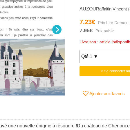
AUZOU
Raffaitin Vincent
(
7.23€
7.95€
Livraison : article indisponib
> Se connecter ou
Ajouter aux favoris
trouvé une nouvelle énigme à résoudre !Du château de Chenonc