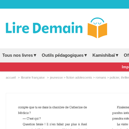
Tous nos livres▼
Outils pédagogiques▼
Kamishibaï▼
Of
Impo
accueil
librairie française
jeunesse > fiction adolescents > romans > policier, thrille