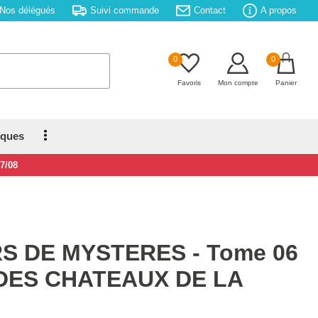
Nos délégués
Suivi commande
Contact
A propos
0
0
Favoris
Mon compte
Panier
iques
17/08
 DE MYSTERES - Tome 06
DES CHATEAUX DE LA