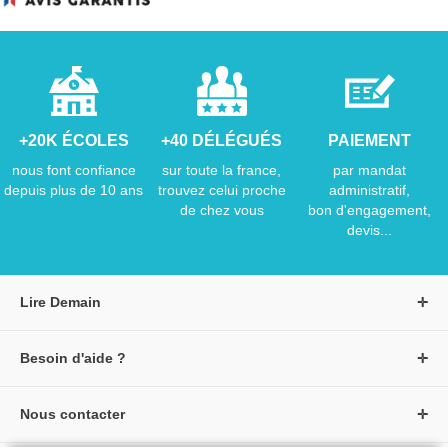
+20K ÉCOLES
+40 DÉLÉGUÉS
PAIEMENT
nous font confiance
sur toute la france,
par mandat
depuis plus de 10 ans
trouvez celui proche
administratif,
de chez vous
bon d'engagement,
devis...
Lire Demain
A propos de Lire Demain
Besoin d'aide ?
Nous rejoindre
Page d'aide / F.A.Q
Groupe Auzou
Nous contacter
Suivre une commande
S'identifier
Créer un compte