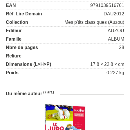
EAN
9791039516761
Réf. Lire Demain
DAU2012
Collection
Mes p'tits classiques (Auzou)
Editeur
AUZOU
Famille
ALBUM
Nbre de pages
28
Reliure
Dimensions (L×H×P)
17.8 × 22.8 × cm
Poids
0.227 kg
(7 art.)
Du même auteur