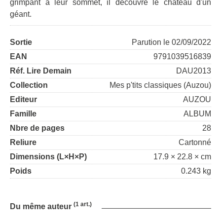
grimpant à leur sommet, il découvre le château d'un
géant.
Sortie
Parution le 02/09/2022
EAN
9791039516839
Réf. Lire Demain
DAU2013
Collection
Mes p'tits classiques (Auzou)
Editeur
AUZOU
Famille
ALBUM
Nbre de pages
28
Reliure
Cartonné
Dimensions (L×H×P)
17.9 × 22.8 × cm
Poids
0.243 kg
(1 art.)
Du même auteur