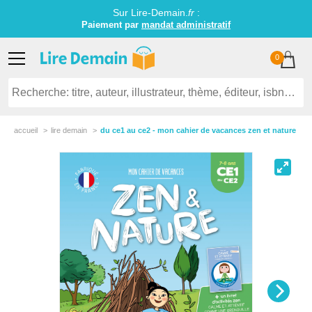
Sur Lire-Demain.
fr
:
Paiement par
mandat administratif
0
accueil
lire demain
du ce1 au ce2 - mon cahier de vacances zen et nature