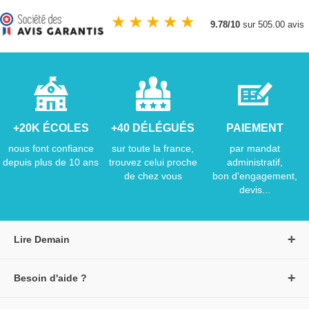
★
★
★
★
★
9.78/10
sur 505.00 avis
+20K ÉCOLES
+40 DÉLÉGUÉS
PAIEMENT
nous font confiance
sur toute la france,
par mandat
depuis plus de 10 ans
trouvez celui proche
administratif,
de chez vous
bon d'engagement,
devis...
Lire Demain
A propos de Lire Demain
Besoin d'aide ?
Nous rejoindre
Page d'aide / F.A.Q
Groupe Auzou