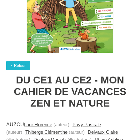
< Retour
DU CE1 AU CE2 - MON
CAHIER DE VACANCES
ZEN ET NATURE
AUZOU
Laur Florence
(auteur)
Pavy Pascale
(auteur)
Thiberge Clémentine
(auteur)
Delvaux Claire
(illustrateur)
Dogliani Daniela
(illustrateur)
Pham Adeline