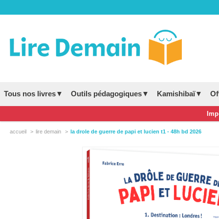
Tous nos livres▼
Outils pédagogiques▼
Kamishibaï▼
Of
Impo
accueil
lire demain
la drole de guerre de papi et lucien t1 - 48h bd 2026