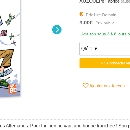
AUZOU
Erre Fabrice
(aute
€
3.00€
Livraison sous 3 à 8 jours 
> Se connecter ou
Ajouter aux favoris
les Allemands. Pour lui, rien ne vaut une bonne tranchée ! Son p