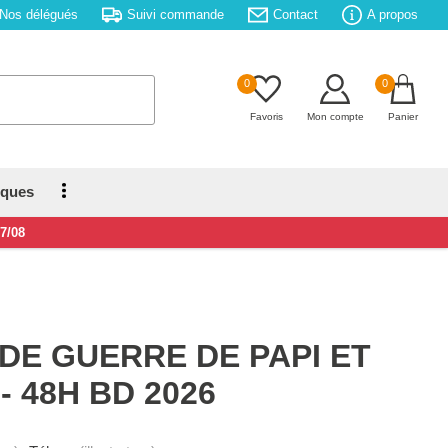
Nos délégués
Suivi commande
Contact
A propos
0
0
Favoris
Mon compte
Panier
iques
17/08
DE GUERRE DE PAPI ET
- 48H BD 2026