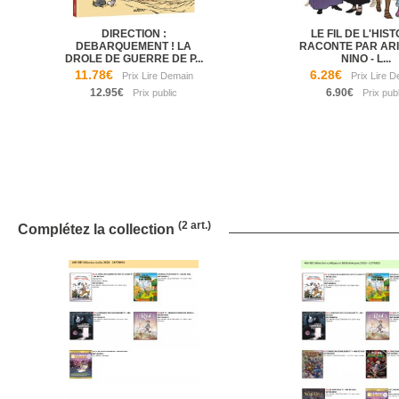
DIRECTION :
LE FIL DE L'HIS
DEBARQUEMENT ! LA
RACONTE PAR AR
DROLE DE GUERRE DE P...
NINO - L...
11.78€
6.28€
12.95€
6.90€
(2 art.)
Complétez la collection