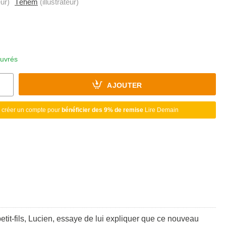
ur)
Téhem
(illustrateur)
ouvrés
AJOUTER
 créer un compte pour
bénéficier des 9% de remise
Lire Demain
etit-fils, Lucien, essaye de lui expliquer que ce nouveau