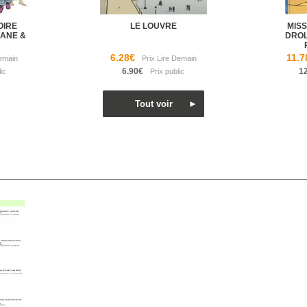
TOIRE
LE LOUVRE
MISS
IANE &
DROL
6.28€
11.7
6.90€
1