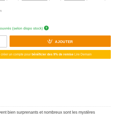
 ouvrés (selon dispo stock)
AJOUTER
 créer un compte pour
bénéficier des 9% de remise
Lire Demain
ouvent bien surprenants et nombreux sont les mystères