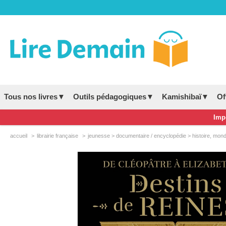
Tous nos livres▼
Outils pédagogiques▼
Kamishibaï▼
Of
Impo
accueil
librairie française
jeunesse > documentaire / encyclopédie > histoire, monde