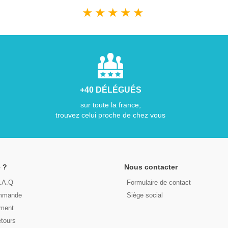
★
★
★
★
★
+40 DÉLÉGUÉS
sur toute la france,
trouvez celui proche de chez vous
 ?
Nous contacter
F.A.Q
Formulaire de contact
ommande
Siège social
ement
etours