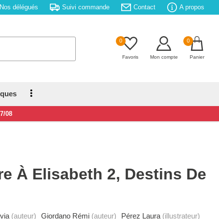
Nos délégués
Suivi commande
Contact
A propos
0
0
Favoris
Mon compte
Panier
iques
17/08
e À Elisabeth 2, Destins De
via
(auteur)
Giordano Rémi
(auteur)
Pérez Laura
(illustrateur)