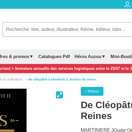
fres & promos▼
Catalogues Pdf
Héros Auzou▼
Mini-Bout
rtant > fermeture annuelle des services logistiques entre le 25/07 et le 
 et civilisations
de cléopâtre à elisabeth 2, destins de reines
< Retour
De Cléopâtr
Reines
MARTINIERE J
Godat Oli