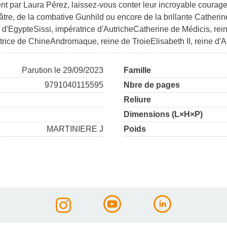
alent par Laura Pérez, laissez-vous conter leur incroyable courag
pâtre, de la combative Gunhild ou encore de la brillante Cather
ne d'EgypteSissi, impératrice d'AutricheCatherine de Médicis, r
rice de ChineAndromaque, reine de TroieElisabeth II, reine d'A
Parution le 29/09/2023
Famille
9791040115595
Nbre de pages
Reliure
Dimensions (L×H×P)
MARTINIERE J
Poids