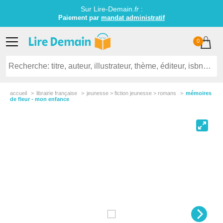
Sur Lire-Demain.
fr
:
Paiement par
mandat administratif
0
accueil
librairie française
jeunesse > fiction jeunesse > romans
mémoires
de fleur - mon enfance